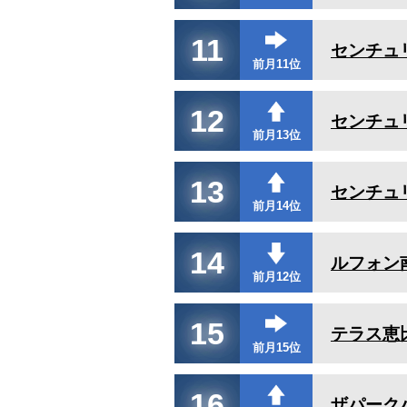
11
センチュ
前月11位
12
センチュ
前月13位
13
センチュ
前月14位
14
ルフォン
前月12位
15
テラス恵
前月15位
16
ザパーク