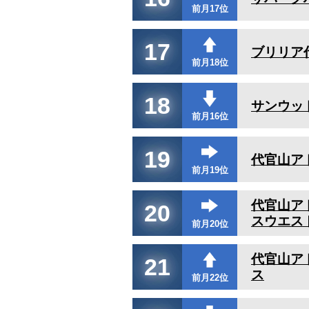
前月17位
17
ブリリア
前月18位
18
サンウッ
前月16位
19
代官山ア
前月19位
代官山ア
20
スウエス
前月20位
代官山ア
21
ス
前月22位