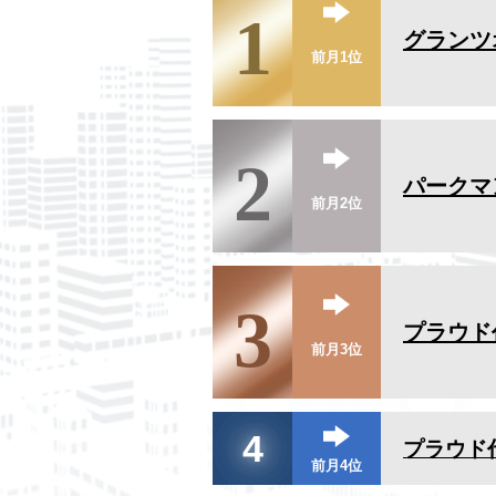
1
グランツ
前月1位
2
パークマ
前月2位
3
プラウド
前月3位
4
プラウド
前月4位