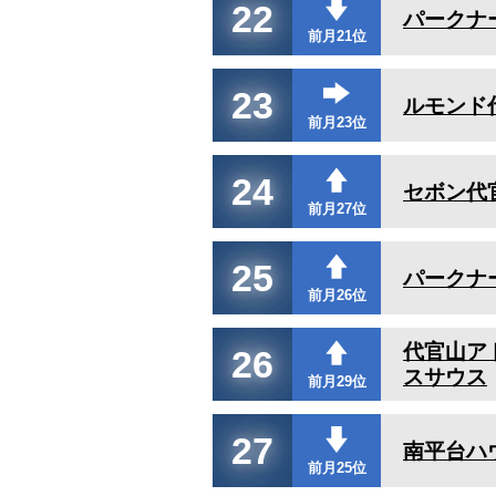
22
パークナ
前月21位
23
ルモンド
前月23位
24
セボン代
前月27位
25
パークナ
前月26位
代官山ア
26
スサウス
前月29位
27
南平台ハ
前月25位