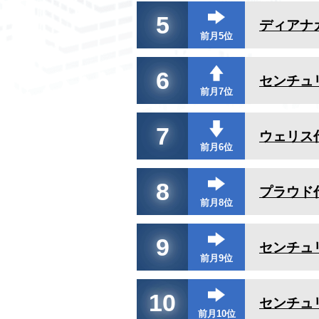
5
ディアナ
前月5位
6
センチュ
前月7位
7
ウェリス
前月6位
8
プラウド
前月8位
9
センチュ
前月9位
10
センチュ
前月10位