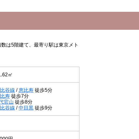
階数は5階建て、最寄り駅は東京メト
1.62㎡
比谷線
/
恵比寿
徒歩5分
比寿
徒歩7分
代官山
徒歩8分
比谷線
/
中目黒
徒歩9分
000円