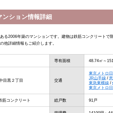
マンション情報詳細
ある2006年築のマンションです。建物は鉄筋コンクリートで
の他詳細情報もご紹介します。
専有面積
48.74㎡～15
東京メトロ日
JR山手線
/
恵
中目黒２丁目
交通
東急東横線
/
東京メトロ日
/鉄筋コンクリート
総戸数
91戸
管理費
14100円～44