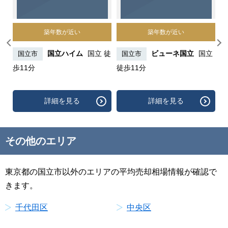
築年数が近い
築年数が近い
ザス
国立ハイム
国立 徒
ビューネ国立
国立
国立市
国立市
歩11分
徒歩11分
歩
詳細を見る
詳細を見る
その他のエリア
東京都の国立市以外のエリアの平均売却相場情報が確認で
きます。
千代田区
中央区