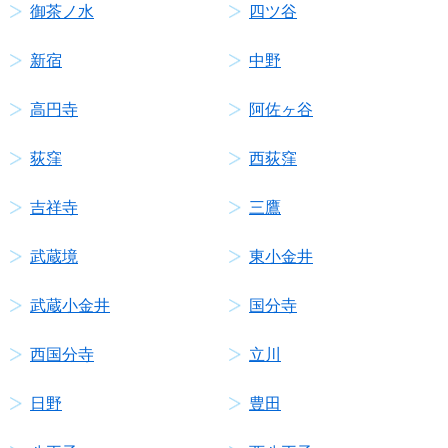
御茶ノ水
四ツ谷
新宿
中野
高円寺
阿佐ヶ谷
荻窪
西荻窪
吉祥寺
三鷹
武蔵境
東小金井
武蔵小金井
国分寺
西国分寺
立川
日野
豊田