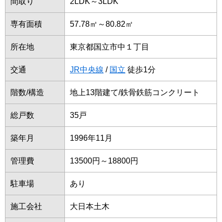
間取り
2LDK～3LDK
専有面積
57.78㎡～80.82㎡
所在地
東京都国立市中１丁目
交通
JR中央線
/
国立
徒歩1分
階数/構造
地上13階建て/鉄骨鉄筋コンクリート
総戸数
35戸
築年月
1996年11月
管理費
13500円～18800円
駐車場
あり
施工会社
大日本土木