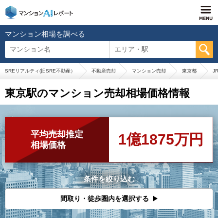
マンション相場を調べる
マンション名
エリア・駅
SREリアルティ(旧SRE不動産）
不動産売却
マンション売却
東京都
J
東京駅のマンション売却相場価格情報
平均売却推定
1億1875万円
相場価格
条件を絞り込む
間取り・徒歩圏内を選択する