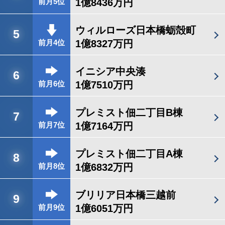
1億8436万円
前月5位
ウィルローズ日本橋蛎殻町
5
1億8327万円
前月4位
イニシア中央湊
6
1億7510万円
前月6位
プレミスト佃二丁目B棟
7
1億7164万円
前月7位
プレミスト佃二丁目A棟
8
1億6832万円
前月8位
ブリリア日本橋三越前
9
1億6051万円
前月9位