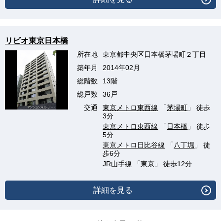
リビオ東京日本橋
所在地
東京都中央区日本橋茅場町２丁目
築年月
2014年02月
総階数
13階
総戸数
36戸
交通
東京メトロ東西線
「
茅場町
」 徒歩
3分
東京メトロ東西線
「
日本橋
」 徒歩
5分
東京メトロ日比谷線
「
八丁堀
」 徒
歩6分
JR山手線
「
東京
」 徒歩12分
詳細を見る