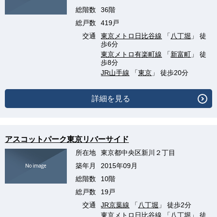
総階数
36階
総戸数
419戸
交通
東京メトロ日比谷線
「
八丁堀
」 徒
歩6分
東京メトロ有楽町線
「
新富町
」 徒
歩8分
JR山手線
「
東京
」 徒歩20分
詳細を見る
アスコットパーク東京リバーサイド
所在地
東京都中央区新川２丁目
築年月
2015年09月
総階数
10階
総戸数
19戸
交通
JR京葉線
「
八丁堀
」 徒歩2分
東京メトロ日比谷線
「
八丁堀
」 徒