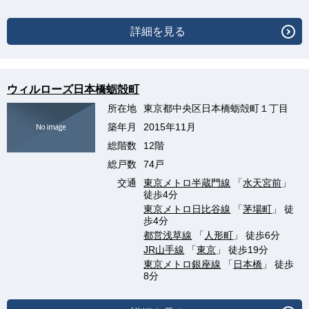
詳細を見る
ウィルローズ日本橋蛎殻町
所在地
東京都中央区日本橋蛎殻町１丁目
築年月
2015年11月
総階数
12階
総戸数
74戸
交通
東京メトロ半蔵門線
「
水天宮前
」
徒歩4分
東京メトロ日比谷線
「
茅場町
」 徒
歩4分
都営浅草線
「
人形町
」 徒歩6分
JR山手線
「
東京
」 徒歩19分
東京メトロ銀座線
「
日本橋
」 徒歩
8分