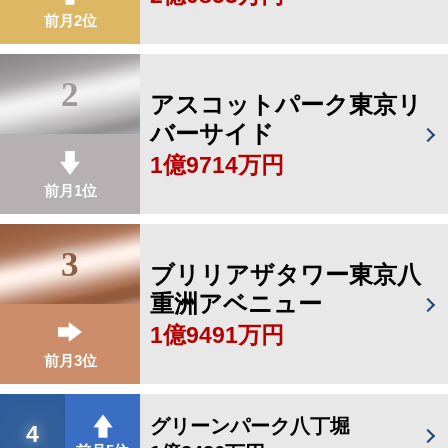
前月2位
2
アスコットパーク東京リ
バーサイド
1億9714万円
前月1位
3
ブリリアザタワー東京八
重洲アベニュー
1億9491万円
前月3位
グリーンパーク八丁堀
4