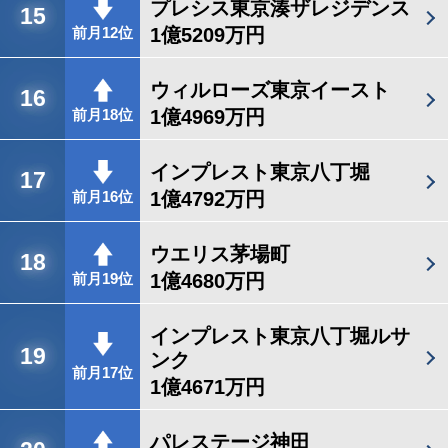
プレシス東京湊ザレジデンス
15
1億5209万円
前月12位
ウィルローズ東京イースト
16
1億4969万円
前月18位
インプレスト東京八丁堀
17
1億4792万円
前月16位
ウエリス茅場町
18
1億4680万円
前月19位
インプレスト東京八丁堀ルサ
19
ンク
前月17位
1億4671万円
パレステージ神田