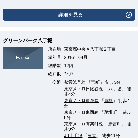
詳細を見る
グリーンパーク八丁堀
所在地
東京都中央区八丁堀２丁目
築年月
2016年04月
総階数
12階
総戸数
34戸
交通
都営浅草線
「
宝町
」 徒歩3分
東京メトロ日比谷線
「
八丁堀
」 徒
歩4分
東京メトロ銀座線
「
京橋
」 徒歩7
分
東京メトロ東西線
「
茅場町
」 徒歩
8分
東京メトロ有楽町線
「
新富町
」 徒
歩9分
JR山手線
「
東京
」 徒歩11分