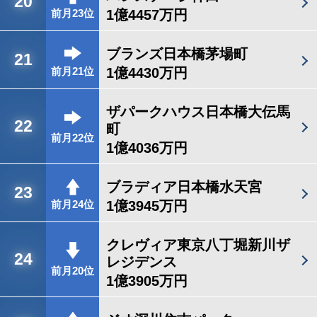
20
1億4457万円
前月23位
ブランズ日本橋茅場町
21
1億4430万円
前月21位
ザパークハウス日本橋大伝馬
22
町
前月22位
1億4036万円
ブラディア日本橋水天宮
23
1億3945万円
前月24位
クレヴィア東京八丁堀新川ザ
24
レジデンス
前月20位
1億3905万円