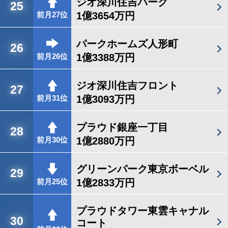
ジオ深川住吉パーク
25
1億3654万円
前月27位
パークホームズ人形町
26
1億3388万円
前月26位
ジオ深川住吉フロント
27
1億3093万円
前月31位
プラウド銀座一丁目
28
1億2880万円
前月30位
グリーンパーク東京ボーベル
29
1億2833万円
前月25位
プラウドタワー東雲キャナル
30
コート