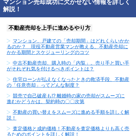
マンション売却成功に欠かせない情報を詳しく
解説！
不動産売却を上手に進めるやり方
マンション、戸建ての「売却期間」はどれくらいかか
るのか？ 現役不動産営業マンが教える、不動産売却に
かかる期間とスケジューリングのコツ
中古不動産売却、購入時の「内覧」。売り手と買い手
がそれぞれ気を付けるべきポイントは？
住宅ローンが払えなくなったときの救済手段、不動産
の「任意売却」ってどんな制度？
競売で自己破産も!? 離婚時の家の売却がスムーズに
進むかどうかは、契約時の〇〇次第
不動産の買い替えをスムーズに進める手順を詳しく解
説！
査定価格と成約価格！不動産を査定価格よりも高く売
るためのポイントを詳しく解説！