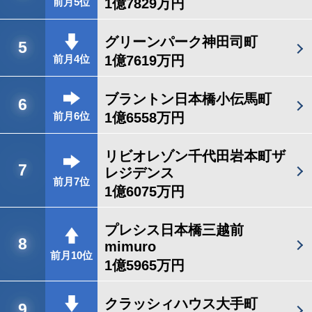
1億7829万円
前月5位
グリーンパーク神田司町
5
1億7619万円
前月4位
ブラントン日本橋小伝馬町
6
1億6558万円
前月6位
リビオレゾン千代田岩本町ザ
7
レジデンス
前月7位
1億6075万円
プレシス日本橋三越前
8
mimuro
前月10位
1億5965万円
クラッシィハウス大手町
9