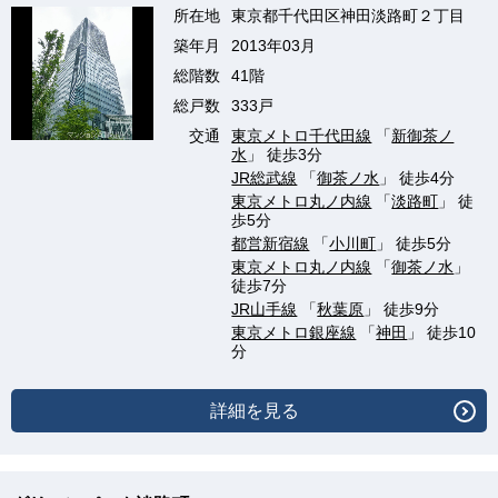
所在地
東京都千代田区神田淡路町２丁目
築年月
2013年03月
総階数
41階
総戸数
333戸
交通
東京メトロ千代田線
「
新御茶ノ
水
」 徒歩3分
JR総武線
「
御茶ノ水
」 徒歩4分
東京メトロ丸ノ内線
「
淡路町
」 徒
歩5分
都営新宿線
「
小川町
」 徒歩5分
東京メトロ丸ノ内線
「
御茶ノ水
」
徒歩7分
JR山手線
「
秋葉原
」 徒歩9分
東京メトロ銀座線
「
神田
」 徒歩10
分
詳細を見る