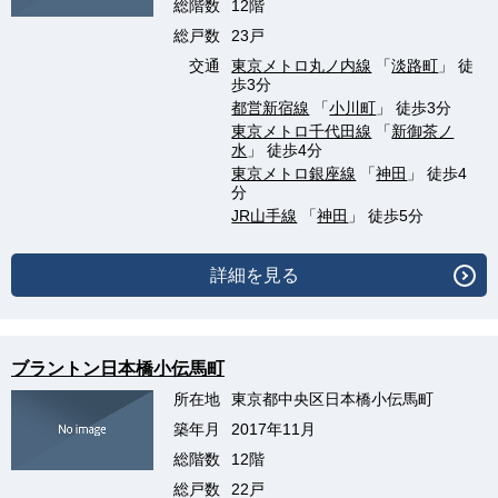
総階数
12階
総戸数
23戸
交通
東京メトロ丸ノ内線
「
淡路町
」 徒
歩3分
都営新宿線
「
小川町
」 徒歩3分
東京メトロ千代田線
「
新御茶ノ
水
」 徒歩4分
東京メトロ銀座線
「
神田
」 徒歩4
分
JR山手線
「
神田
」 徒歩5分
詳細を見る
ブラントン日本橋小伝馬町
所在地
東京都中央区日本橋小伝馬町
築年月
2017年11月
総階数
12階
総戸数
22戸