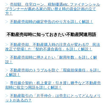
売却額、住宅ローン、税制優遇etc. ファイナンシャル
プランナーが薦める家の買い替え時の資金計画の立て
方！
不動産売却時の確定申告のやり方を詳しく解説！
不動産売却時に知っておきたい不動産関連用語
不動産売却、不動産購入時の注意点が変わる!? 民法
改正で登場した「契約不適合責任」を詳しく解説！
不動産売却時に押さえたい「耐用年数」を詳しく解
説！
不動産売却のトラブルを防ぐ「瑕疵担保責任」を詳し
く解説！
専任媒介契約・机上査定・引き渡し猶予など不動産売
却時に役立つ用語を詳しく解説！
不動産取引の「片手仲介」は売主にとってどんなメリ
ットがあるの？