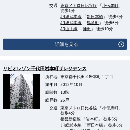
交通
東京メトロ日比谷線
「
小伝馬町
」
徒歩1分
JR総武本線
「
新日本橋
」 徒歩6分
JR総武本線
「
馬喰町
」 徒歩6分
JR山手線
「
神田
」 徒歩10分
詳細を見る
リビオレゾン千代田岩本町ザレジデンス
所在地
東京都千代田区岩本町１丁目
築年月
2013年10月
総階数
13階
総戸数
25戸
交通
東京メトロ日比谷線
「
小伝馬町
」
徒歩4分
都営新宿線
「
岩本町
」 徒歩5分
JR総武本線
「
新日本橋
」 徒歩6分