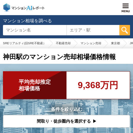
マンション相場を調べる
マンション名
エリア・駅
SREリアルティ(旧SRE不動産）
不動産売却
マンション売却
東京都
J
神田駅のマンション売却相場価格情報
平均売却推定
9,368万円
相場価格
条件を絞り込む
間取り・徒歩圏内を選択する