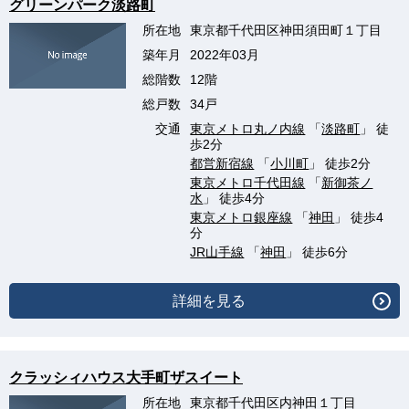
グリーンパーク淡路町
所在地
東京都千代田区神田須田町１丁目
築年月
2022年03月
総階数
12階
総戸数
34戸
交通
東京メトロ丸ノ内線
「
淡路町
」 徒
歩2分
都営新宿線
「
小川町
」 徒歩2分
東京メトロ千代田線
「
新御茶ノ
水
」 徒歩4分
東京メトロ銀座線
「
神田
」 徒歩4
分
JR山手線
「
神田
」 徒歩6分
詳細を見る
クラッシィハウス大手町ザスイート
所在地
東京都千代田区内神田１丁目