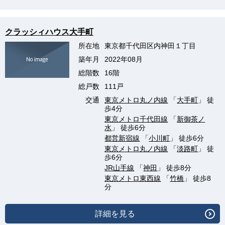
クラッシィハウス大手町
所在地
東京都千代田区内神田１丁目
築年月
2022年08月
総階数
16階
総戸数
111戸
交通
東京メトロ丸ノ内線
「
大手町
」 徒
歩4分
東京メトロ千代田線
「
新御茶ノ
水
」 徒歩6分
都営新宿線
「
小川町
」 徒歩6分
東京メトロ丸ノ内線
「
淡路町
」 徒
歩6分
JR山手線
「
神田
」 徒歩8分
東京メトロ東西線
「
竹橋
」 徒歩8
分
詳細を見る