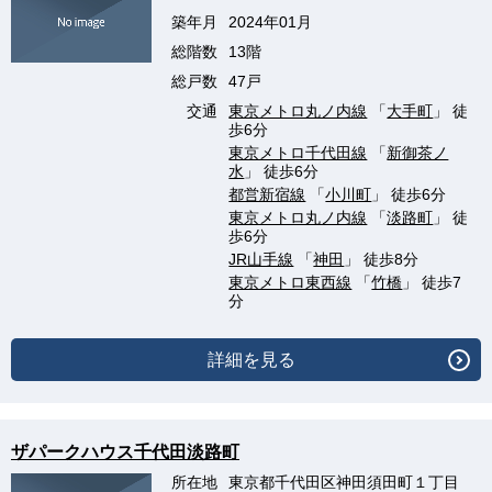
築年月
2024年01月
総階数
13階
総戸数
47戸
交通
東京メトロ丸ノ内線
「
大手町
」 徒
歩6分
東京メトロ千代田線
「
新御茶ノ
水
」 徒歩6分
都営新宿線
「
小川町
」 徒歩6分
東京メトロ丸ノ内線
「
淡路町
」 徒
歩6分
JR山手線
「
神田
」 徒歩8分
東京メトロ東西線
「
竹橋
」 徒歩7
分
詳細を見る
ザパークハウス千代田淡路町
所在地
東京都千代田区神田須田町１丁目