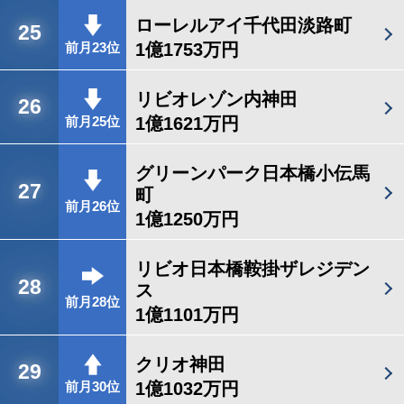
ローレルアイ千代田淡路町
25
1億1753万円
前月23位
リビオレゾン内神田
26
1億1621万円
前月25位
グリーンパーク日本橋小伝馬
27
町
前月26位
1億1250万円
リビオ日本橋鞍掛ザレジデン
28
ス
前月28位
1億1101万円
クリオ神田
29
1億1032万円
前月30位