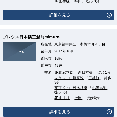
JR山手線
「
神田
」 徒歩8分
詳細を見る
プレシス日本橋三越前mimuro
所在地
東京都中央区日本橋本町４丁目
築年月
2014年10月
総階数
15階
総戸数
43戸
交通
JR総武本線
「
新日本橋
」 徒歩1分
東京メトロ銀座線
「
三越前
」 徒歩
3分
東京メトロ日比谷線
「
小伝馬町
」
徒歩6分
JR山手線
「
神田
」 徒歩6分
詳細を見る