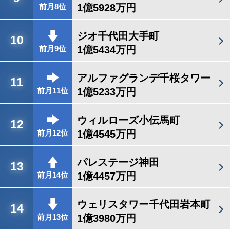
1億5928万円
前月8位
ジオ千代田大手町
10
1億5434万円
前月9位
アルファグランデ千桜タワー
11
1億5233万円
前月11位
ウィルローズ小伝馬町
12
1億4545万円
前月12位
パレステージ神田
13
1億4457万円
前月14位
ウェリスタワー千代田岩本町
14
1億3980万円
前月13位