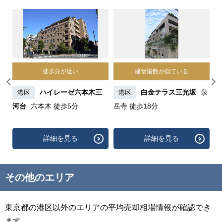
徒歩分が近い
建物階数が似ている
ズ
ハイレーゼ六本木三
白金テラス三光坂
泉
港区
港区
徒
河台
六本木 徒歩5分
岳寺 徒歩18分
詳細を見る
詳細を見る
その他のエリア
東京都の港区以外のエリアの平均売却相場情報が確認でき
ます。