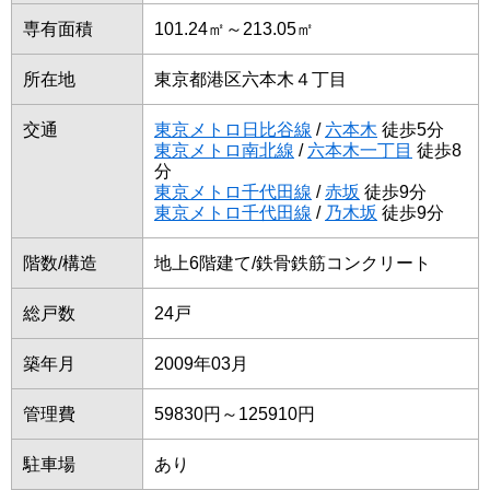
専有面積
101.24㎡～213.05㎡
所在地
東京都港区六本木４丁目
交通
東京メトロ日比谷線
/
六本木
徒歩5分
東京メトロ南北線
/
六本木一丁目
徒歩8
分
東京メトロ千代田線
/
赤坂
徒歩9分
東京メトロ千代田線
/
乃木坂
徒歩9分
階数/構造
地上6階建て/鉄骨鉄筋コンクリート
総戸数
24戸
築年月
2009年03月
管理費
59830円～125910円
駐車場
あり