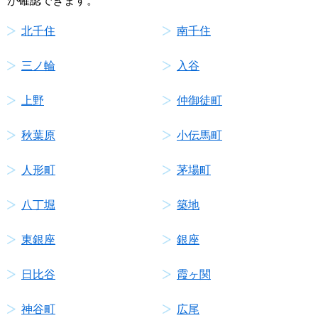
が確認できます。
北千住
南千住
三ノ輪
入谷
上野
仲御徒町
秋葉原
小伝馬町
人形町
茅場町
八丁堀
築地
東銀座
銀座
日比谷
霞ヶ関
神谷町
広尾