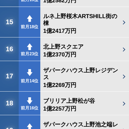
1億2582万円
ルネ上野桜木ARTSHILL街の
15
棟
前月18位
1億2417万円
北上野スクエア
16
1億2370万円
前月23位
ザパークハウス上野レジデン
17
ス
前月14位
1億2269万円
ブリリア上野松が谷
18
1億2257万円
前月16位
ザパークハウス上野池之端レ