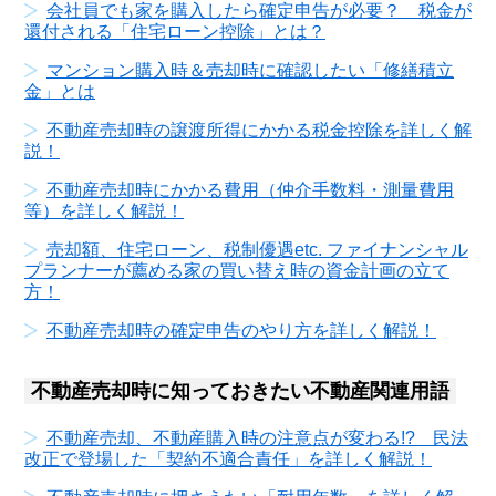
会社員でも家を購入したら確定申告が必要？ 税金が
還付される「住宅ローン控除」とは？
マンション購入時＆売却時に確認したい「修繕積立
金」とは
不動産売却時の譲渡所得にかかる税金控除を詳しく解
説！
不動産売却時にかかる費用（仲介手数料・測量費用
等）を詳しく解説！
売却額、住宅ローン、税制優遇etc. ファイナンシャル
プランナーが薦める家の買い替え時の資金計画の立て
方！
不動産売却時の確定申告のやり方を詳しく解説！
不動産売却時に知っておきたい不動産関連用語
不動産売却、不動産購入時の注意点が変わる!? 民法
改正で登場した「契約不適合責任」を詳しく解説！