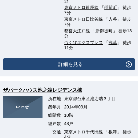
分
東京メトロ銀座線
「
稲荷町
」 徒歩
7分
東京メトロ日比谷線
「
入谷
」 徒歩
7分
都営大江戸線
「
新御徒町
」 徒歩13
分
つくばエクスプレス
「
浅草
」 徒歩
11分
詳細を見る
ザパークハウス池之端レジデンス棟
所在地
東京都台東区池之端３丁目
築年月
2014年09月
総階数
10階
総戸数
48戸
交通
東京メトロ千代田線
「
根津
」 徒歩
4分