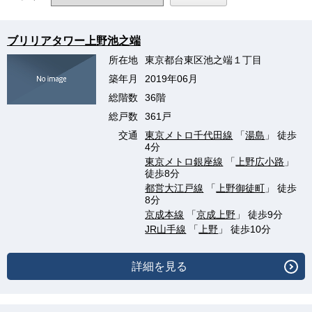
ブリリアタワー上野池之端
所在地
東京都台東区池之端１丁目
築年月
2019年06月
総階数
36階
総戸数
361戸
交通
東京メトロ千代田線
「
湯島
」 徒歩
4分
東京メトロ銀座線
「
上野広小路
」
徒歩8分
都営大江戸線
「
上野御徒町
」 徒歩
8分
京成本線
「
京成上野
」 徒歩9分
JR山手線
「
上野
」 徒歩10分
詳細を見る