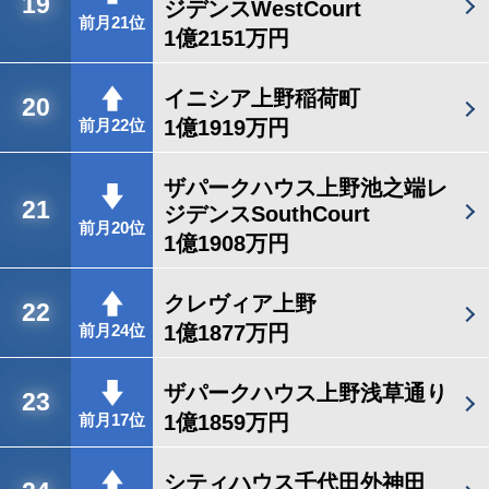
19
ジデンスWestCourt
前月21位
1億2151万円
イニシア上野稲荷町
20
1億1919万円
前月22位
ザパークハウス上野池之端レ
21
ジデンスSouthCourt
前月20位
1億1908万円
クレヴィア上野
22
1億1877万円
前月24位
ザパークハウス上野浅草通り
23
1億1859万円
前月17位
シティハウス千代田外神田