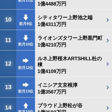
前月11位
1億4488万円
シティタワー上野池之端
10
1億4311万円
前月9位
ライオンズタワー上野黒門町
11
1億4210万円
前月10位
ルネ上野桜木ARTSHILL杜の
12
棟
前月12位
1億4109万円
イニシア文京根津
13
1億3567万円
前月13位
プラウド上野松が谷
14
前月15位