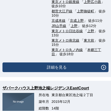
東京メトロ銀座線
「
上野広小路
」
徒歩10分
都営大江戸線
「
上野御徒町
」 徒歩
10分
京成本線
「
京成上野
」 徒歩11分
JR山手線
「
上野
」 徒歩12分
東京メトロ日比谷線
「
上野
」 徒歩
13分
東京メトロ南北線
「
東大前
」 徒歩
15分
東京メトロ丸ノ内線
「
本郷三丁
目
」 徒歩18分
詳細を見る
ザパークハウス上野池之端レジデンスEastCourt
所在地
東京都台東区池之端２丁目
築年月
2015年12月
総階数
14階