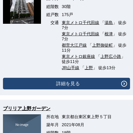
総階数
30階
総戸数
175戸
交通
東京メトロ千代田線
「
湯島
」 徒歩
7分
東京メトロ千代田線
「
根津
」 徒歩
7分
都営大江戸線
「
上野御徒町
」 徒歩
11分
東京メトロ銀座線
「
上野広小路
」
徒歩11分
JR山手線
「
上野
」 徒歩13分
詳細を見る
ブリリア上野ガーデン
所在地
東京都台東区東上野５丁目
築年月
2021年08月
総階数
19階