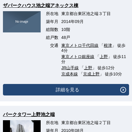
ザパークハウス池之端アネックス棟
所在地
東京都台東区池之端３丁目
築年月
2014年09月
総階数
10階
総戸数
48戸
交通
東京メトロ千代田線
「
根津
」 徒歩
4分
東京メトロ銀座線
「
上野
」 徒歩11
分
JR山手線
「
上野
」 徒歩12分
京成本線
「
京成上野
」 徒歩10分
詳細を見る
パークタワー上野池之端
所在地
東京都台東区池之端２丁目
築年月
2010年08月