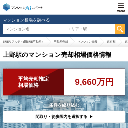
マンション相場を調べる
マンション名
エリア・駅
SREリアルティ(旧SRE不動産）
不動産売却
マンション売却
東京都
東
上野駅のマンション売却相場価格情報
平均売却推定
9,660万円
相場価格
条件を絞り込む
間取り・徒歩圏内を選択する