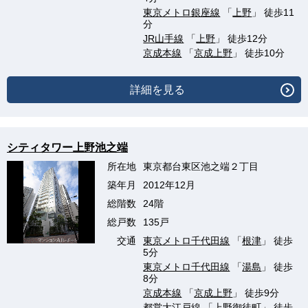
東京メトロ銀座線
「
上野
」 徒歩11
分
JR山手線
「
上野
」 徒歩12分
京成本線
「
京成上野
」 徒歩10分
詳細を見る
シティタワー上野池之端
所在地
東京都台東区池之端２丁目
築年月
2012年12月
総階数
24階
総戸数
135戸
交通
東京メトロ千代田線
「
根津
」 徒歩
5分
東京メトロ千代田線
「
湯島
」 徒歩
8分
京成本線
「
京成上野
」 徒歩9分
都営大江戸線
「
上野御徒町
」 徒歩