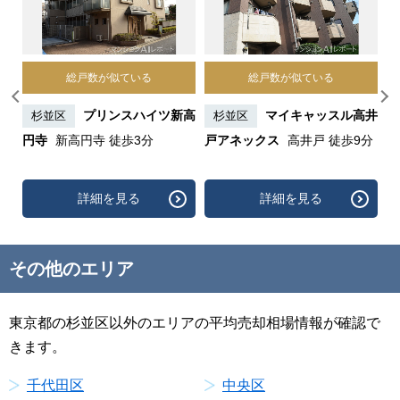
総戸数が似ている
総戸数が似ている
窪
プリンスハイツ新高
マイキャッスル高井
杉並区
杉並区
円寺
新高円寺 徒歩3分
戸アネックス
高井戸 徒歩9分
歩
詳細を見る
詳細を見る
その他のエリア
東京都の杉並区以外のエリアの平均売却相場情報が確認で
きます。
千代田区
中央区