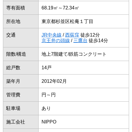
専有面積
68.19㎡～72.34㎡
所在地
東京都杉並区松庵１丁目
交通
JR中央線
/
西荻窪
徒歩12分
京王井の頭線
/
三鷹台
徒歩14分
階数/構造
地上7階建て/鉄筋コンクリート
総戸数
14戸
築年月
2012年02月
管理費
円～円
駐車場
あり
施工会社
NIPPO