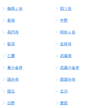
御茶ノ水
四ツ谷
新宿
中野
高円寺
阿佐ヶ谷
荻窪
吉祥寺
三鷹
武蔵境
東小金井
武蔵小金井
国分寺
西国分寺
国立
立川
日野
豊田