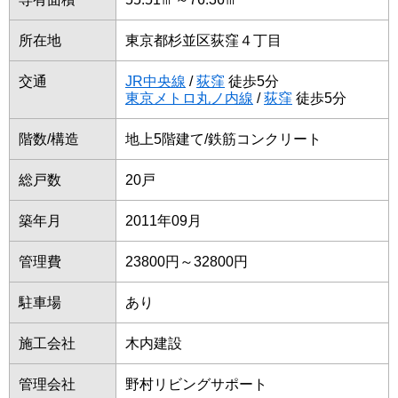
所在地
東京都杉並区荻窪４丁目
交通
JR中央線
/
荻窪
徒歩5分
東京メトロ丸ノ内線
/
荻窪
徒歩5分
階数/構造
地上5階建て/鉄筋コンクリート
総戸数
20戸
築年月
2011年09月
管理費
23800円～32800円
駐車場
あり
施工会社
木内建設
管理会社
野村リビングサポート