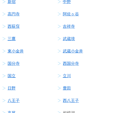
新宿
中野
高円寺
阿佐ヶ谷
西荻窪
吉祥寺
三鷹
武蔵境
東小金井
武蔵小金井
国分寺
西国分寺
国立
立川
日野
豊田
八王子
西八王子
高尾
相模湖