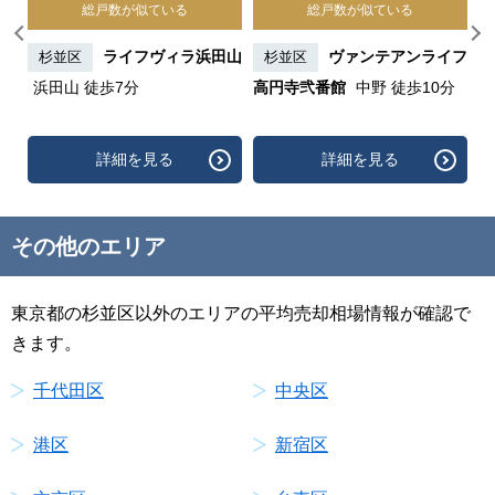
総戸数が似ている
総戸数が似ている
杉並
ライフヴィラ浜田山
ヴァンテアンライフ
杉並区
杉並区
浜田山 徒歩7分
高円寺弐番館
中野 徒歩10分
ヴ
分
詳細を見る
詳細を見る
その他のエリア
東京都の杉並区以外のエリアの平均売却相場情報が確認で
きます。
千代田区
中央区
港区
新宿区