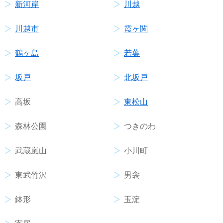
新河岸
川越
川越市
霞ヶ関
鶴ヶ島
若葉
坂戸
北坂戸
高坂
東松山
森林公園
つきのわ
武蔵嵐山
小川町
東武竹沢
男衾
鉢形
玉淀