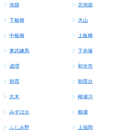
池袋
北池袋
下板橋
大山
中板橋
上板橋
東武練馬
下赤塚
成増
和光市
朝霞
朝霞台
志木
柳瀬川
みずほ台
鶴瀬
ふじみ野
上福岡