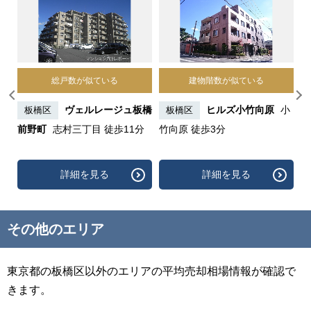
総戸数が似ている
建物階数が似ている
村坂
ヴェルレージュ板橋
ヒルズ小竹向原
小
板橋区
板橋区
前野町
志村三丁目 徒歩11分
竹向原 徒歩3分
詳細を見る
詳細を見る
その他のエリア
東京都の板橋区以外のエリアの平均売却相場情報が確認で
きます。