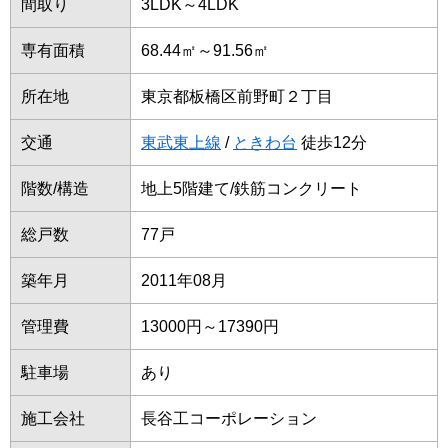
間取り
3LDK～4LDK
専有面積
68.44㎡～91.56㎡
所在地
東京都板橋区前野町２丁目
交通
東武東上線
/
ときわ台
徒歩12分
階数/構造
地上5階建て/鉄筋コンクリート
総戸数
77戸
築年月
2011年08月
管理費
13000円～17390円
駐車場
あり
施工会社
長谷工コーポレーション