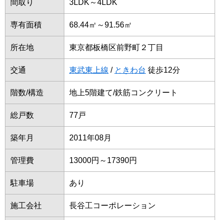
間取り
3LDK～4LDK
専有面積
68.44㎡～91.56㎡
所在地
東京都板橋区前野町２丁目
交通
東武東上線
/
ときわ台
徒歩12分
階数/構造
地上5階建て/鉄筋コンクリート
総戸数
77戸
築年月
2011年08月
管理費
13000円～17390円
駐車場
あり
施工会社
長谷工コーポレーション