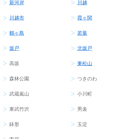
新河岸
川越
川越市
霞ヶ関
鶴ヶ島
若葉
坂戸
北坂戸
高坂
東松山
森林公園
つきのわ
武蔵嵐山
小川町
東武竹沢
男衾
鉢形
玉淀