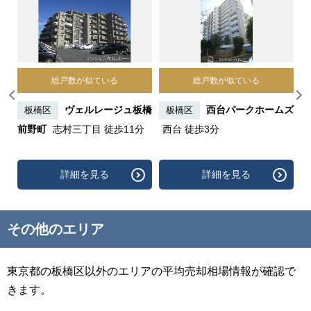
総戸数が似ている
総戸数が似ている
村坂
ヴェルレージュ板橋
西台パークホームズ
板橋区
板橋区
前野町
志村三丁目 徒歩11分
西台 徒歩3分
詳細を見る
詳細を見る
その他のエリア
東京都の板橋区以外のエリアの平均売却相場情報が確認で
きます。