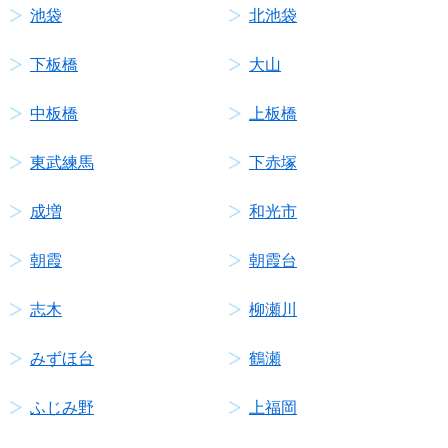
池袋
北池袋
下板橋
大山
中板橋
上板橋
東武練馬
下赤塚
成増
和光市
朝霞
朝霞台
志木
柳瀬川
みずほ台
鶴瀬
ふじみ野
上福岡