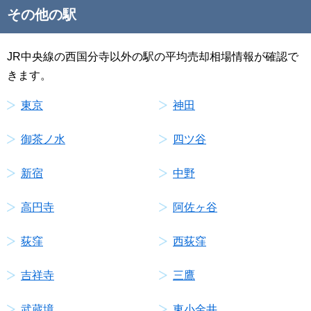
その他の駅
JR中央線の西国分寺以外の駅の平均売却相場情報が確認で
きます。
東京
神田
御茶ノ水
四ツ谷
新宿
中野
高円寺
阿佐ヶ谷
荻窪
西荻窪
吉祥寺
三鷹
武蔵境
東小金井