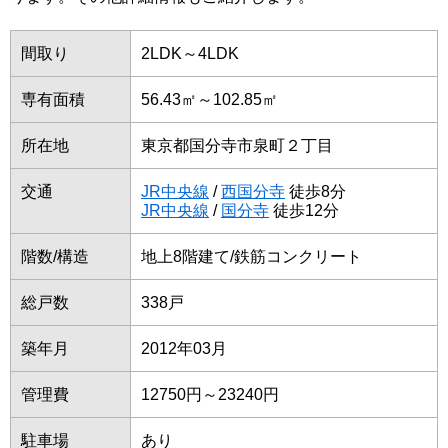
間取り
2LDK～4LDK
専有面積
56.43㎡～102.85㎡
所在地
東京都国分寺市泉町２丁目
交通
JR中央線
/
西国分寺
徒歩8分
JR中央線
/
国分寺
徒歩12分
階数/構造
地上8階建て/鉄筋コンクリート
総戸数
338戸
築年月
2012年03月
管理費
12750円～23240円
駐車場
あり