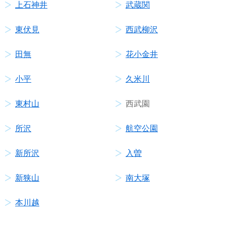
上石神井
武蔵関
東伏見
西武柳沢
田無
花小金井
小平
久米川
東村山
西武園
所沢
航空公園
新所沢
入曽
新狭山
南大塚
本川越