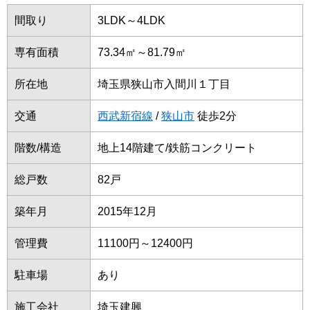
間取り
3LDK～4LDK
専有面積
73.34㎡～81.79㎡
所在地
埼玉県狭山市入間川１丁目
交通
西武新宿線
/
狭山市
徒歩2分
階数/構造
地上14階建て/鉄筋コンクリート
総戸数
82戸
築年月
2015年12月
管理費
11100円～12400円
駐車場
あり
施工会社
埼玉建興