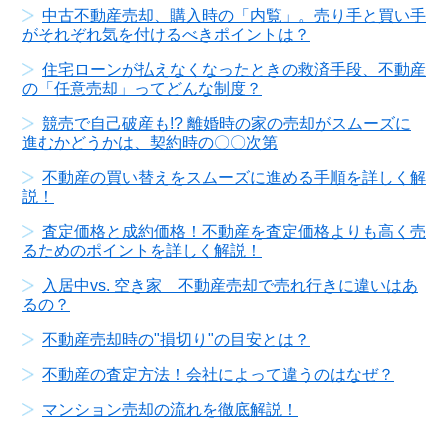
中古不動産売却、購入時の「内覧」。売り手と買い手
がそれぞれ気を付けるべきポイントは？
住宅ローンが払えなくなったときの救済手段、不動産
の「任意売却」ってどんな制度？
競売で自己破産も!? 離婚時の家の売却がスムーズに
進むかどうかは、契約時の〇〇次第
不動産の買い替えをスムーズに進める手順を詳しく解
説！
査定価格と成約価格！不動産を査定価格よりも高く売
るためのポイントを詳しく解説！
入居中vs. 空き家 不動産売却で売れ行きに違いはあ
るの？
不動産売却時の"損切り"の目安とは？
不動産の査定方法！会社によって違うのはなぜ？
マンション売却の流れを徹底解説！