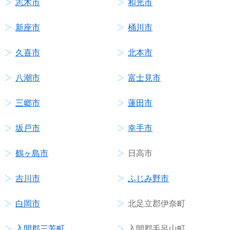
志木市
和光市
新座市
桶川市
久喜市
北本市
八潮市
富士見市
三郷市
蓮田市
坂戸市
幸手市
鶴ヶ島市
日高市
吉川市
ふじみ野市
白岡市
北足立郡伊奈町
入間郡三芳町
入間郡毛呂山町