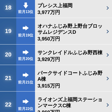
プレシス上福岡
18
3,977万円
前月13位
オハナふじみ野上野台ブロッ
19
サムレジデンスD
前月19位
3,950万円
サンクレイドルふじみ野西棟
20
3,929万円
前月20位
パークサイドコートふじみ野
21
A棟
前月21位
3,915万円
ライオンズ上福岡ステーショ
22
ンマークスC棟
前月22位