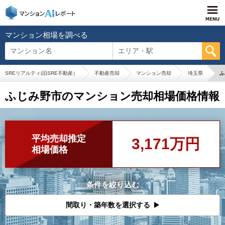
マンション相場を調べる
マンション名
エリア・駅
SREリアルティ(旧SRE不動産）
不動産売却
マンション売却
埼玉県
ふ
ふじみ野市のマンション売却相場価格情報
平均売却推定
3,171万円
相場価格
条件を絞り込む
間取り・築年数を選択する