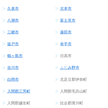
久喜市
北本市
八潮市
富士見市
三郷市
蓮田市
坂戸市
幸手市
鶴ヶ島市
日高市
吉川市
ふじみ野市
白岡市
北足立郡伊奈町
入間郡三芳町
入間郡毛呂山町
入間郡越生町
比企郡滑川町