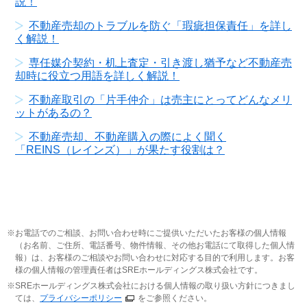
説！
不動産売却のトラブルを防ぐ「瑕疵担保責任」を詳し
く解説！
専任媒介契約・机上査定・引き渡し猶予など不動産売
却時に役立つ用語を詳しく解説！
不動産取引の「片手仲介」は売主にとってどんなメリ
ットがあるの？
不動産売却、不動産購入の際によく聞く
「REINS（レインズ）」が果たす役割は？
お電話でのご相談、お問い合わせ時にご提供いただいたお客様の個人情報
（お名前、ご住所、電話番号、物件情報、その他お電話にて取得した個人情
報）は、お客様のご相談やお問い合わせに対応する目的で利用します。お客
様の個人情報の管理責任者はSREホールディングス株式会社です。
SREホールディングス株式会社における個人情報の取り扱い方針につきまし
ては、
プライバシーポリシー
をご参照ください。