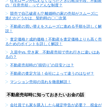
住宅ローンが払えなくなったときの救済手段、不動産
の「任意売却」ってどんな制度？
競売で自己破産も!? 離婚時の家の売却がスムーズに
進むかどうかは、契約時の〇〇次第
不動産の買い替えをスムーズに進める手順を詳しく解
説！
査定価格と成約価格！不動産を査定価格よりも高く売
るためのポイントを詳しく解説！
入居中vs. 空き家 不動産売却で売れ行きに違いはあ
るの？
不動産売却時の"損切り"の目安とは？
不動産の査定方法！会社によって違うのはなぜ？
マンション売却の流れを徹底解説！
不動産売却時に知っておきたいお金の話
会社員でも家を購入したら確定申告が必要？ 税金が