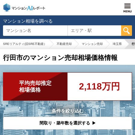
マンション相場を調べる
マンション名
エリア・駅
SREリアルティ(旧SRE不動産）
不動産売却
マンション売却
埼玉県
行
行田市のマンション売却相場価格情報
平均売却推定
2,118万円
相場価格
条件を絞り込む
間取り・築年数を選択する