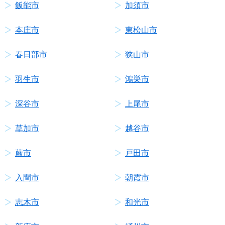
飯能市
加須市
本庄市
東松山市
春日部市
狭山市
羽生市
鴻巣市
深谷市
上尾市
草加市
越谷市
蕨市
戸田市
入間市
朝霞市
志木市
和光市