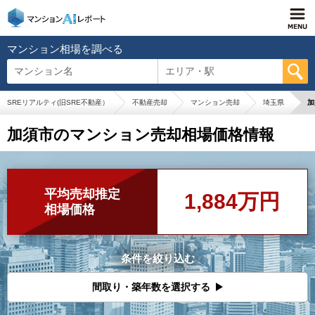
マンション相場を調べる
マンション名
エリア・駅
SREリアルティ(旧SRE不動産）
不動産売却
マンション売却
埼玉県
加
加須市のマンション売却相場価格情報
平均売却推定
1,884万円
相場価格
条件を絞り込む
間取り・築年数を選択する