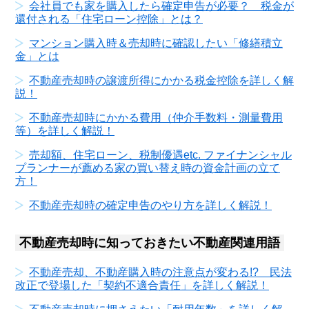
会社員でも家を購入したら確定申告が必要？ 税金が
還付される「住宅ローン控除」とは？
マンション購入時＆売却時に確認したい「修繕積立
金」とは
不動産売却時の譲渡所得にかかる税金控除を詳しく解
説！
不動産売却時にかかる費用（仲介手数料・測量費用
等）を詳しく解説！
売却額、住宅ローン、税制優遇etc. ファイナンシャル
プランナーが薦める家の買い替え時の資金計画の立て
方！
不動産売却時の確定申告のやり方を詳しく解説！
不動産売却時に知っておきたい不動産関連用語
不動産売却、不動産購入時の注意点が変わる!? 民法
改正で登場した「契約不適合責任」を詳しく解説！