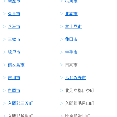
新座市
桶川市
久喜市
北本市
八潮市
富士見市
三郷市
蓮田市
坂戸市
幸手市
鶴ヶ島市
日高市
吉川市
ふじみ野市
白岡市
北足立郡伊奈町
入間郡三芳町
入間郡毛呂山町
入間郡越生町
比企郡滑川町