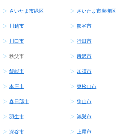
さいたま市緑区
さいたま市岩槻区
川越市
熊谷市
川口市
行田市
秩父市
所沢市
飯能市
加須市
本庄市
東松山市
春日部市
狭山市
羽生市
鴻巣市
深谷市
上尾市