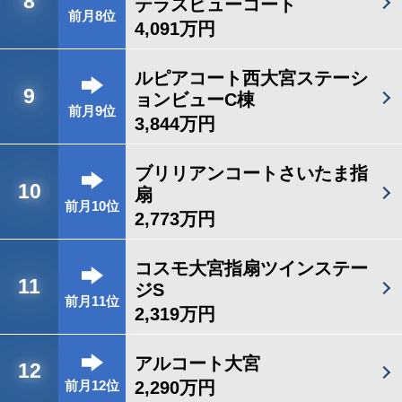
8
テラスビューコート
前月8位
4,091万円
ルピアコート西大宮ステーシ
9
ョンビューC棟
前月9位
3,844万円
ブリリアンコートさいたま指
10
扇
前月10位
2,773万円
コスモ大宮指扇ツインステー
11
ジS
前月11位
2,319万円
アルコート大宮
12
2,290万円
前月12位