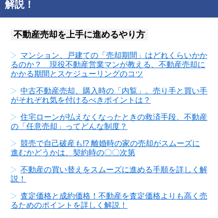
解説！
不動産売却を上手に進めるやり方
マンション、戸建ての「売却期間」はどれくらいかか
るのか？ 現役不動産営業マンが教える、不動産売却に
かかる期間とスケジューリングのコツ
中古不動産売却、購入時の「内覧」。売り手と買い手
がそれぞれ気を付けるべきポイントは？
住宅ローンが払えなくなったときの救済手段、不動産
の「任意売却」ってどんな制度？
競売で自己破産も!? 離婚時の家の売却がスムーズに
進むかどうかは、契約時の〇〇次第
不動産の買い替えをスムーズに進める手順を詳しく解
説！
査定価格と成約価格！不動産を査定価格よりも高く売
るためのポイントを詳しく解説！