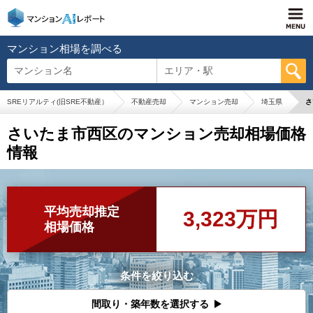
マンション相場を調べる
マンション名
エリア・駅
SREリアルティ(旧SRE不動産）
不動産売却
マンション売却
埼玉県
さ
さいたま市西区のマンション売却相場価格
情報
平均売却推定
3,323万円
相場価格
条件を絞り込む
間取り・築年数を選択する