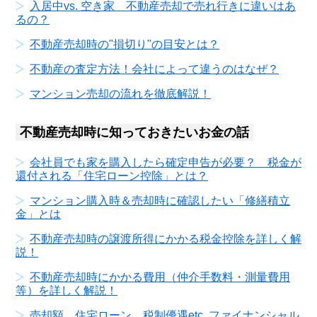
入居中vs. 空き家 不動産売却で売れ行きに違いはあ
るの？
不動産売却時の"損切り"の目安とは？
不動産の査定方法！会社によって違うのはなぜ？
マンション売却の流れを徹底解説！
不動産売却時に知っておきたいお金の話
会社員でも家を購入したら確定申告が必要？ 税金が
還付される「住宅ローン控除」とは？
マンション購入時＆売却時に確認したい「修繕積立
金」とは
不動産売却時の譲渡所得にかかる税金控除を詳しく解
説！
不動産売却時にかかる費用（仲介手数料・測量費用
等）を詳しく解説！
売却額、住宅ローン、税制優遇etc. ファイナンシャル