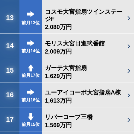
コスモ大宮指扇ツインステー
13
ジF
前月13位
2,080万円
モリス大宮日進弐番館
14
2,009万円
前月14位
ガーテ大宮指扇
15
1,629万円
前月17位
ユーアイコーポ大宮指扇A棟
16
1,613万円
前月16位
リバーコープ三橋
17
1,569万円
前月15位