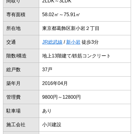
間取り
2LDK～3LDK
専有面積
58.02㎡～75.91㎡
所在地
東京都葛飾区新小岩２丁目
交通
JR総武線
/
新小岩
徒歩3分
階数/構造
地上13階建て/鉄筋コンクリート
総戸数
37戸
築年月
2016年04月
管理費
9800円～12800円
駐車場
あり
施工会社
小川建設