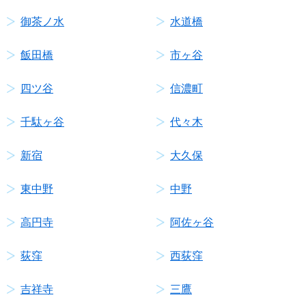
御茶ノ水
水道橋
飯田橋
市ヶ谷
四ツ谷
信濃町
千駄ヶ谷
代々木
新宿
大久保
東中野
中野
高円寺
阿佐ヶ谷
荻窪
西荻窪
吉祥寺
三鷹