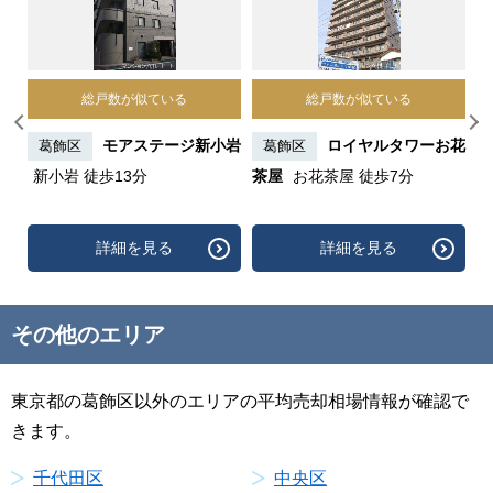
総戸数が似ている
総戸数が似ている
ティ
モアステージ新小岩
ロイヤルタワーお花
葛飾区
葛飾区
亀
新小岩 徒歩13分
茶屋
お花茶屋 徒歩7分
G
歩
詳細を見る
詳細を見る
その他のエリア
東京都の葛飾区以外のエリアの平均売却相場情報が確認で
きます。
千代田区
中央区