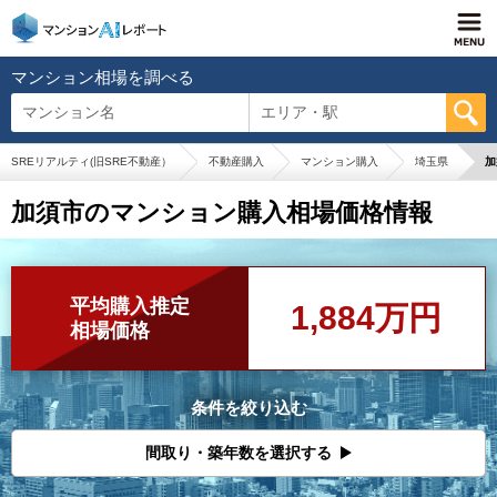
マンション相場を調べる
マンション名
エリア・駅
SREリアルティ(旧SRE不動産）
不動産購入
マンション購入
埼玉県
加
加須市のマンション購入相場価格情報
平均購入推定
1,884万円
相場価格
条件を絞り込む
間取り・築年数を選択する