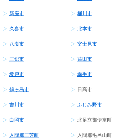
新座市
桶川市
久喜市
北本市
八潮市
富士見市
三郷市
蓮田市
坂戸市
幸手市
鶴ヶ島市
日高市
吉川市
ふじみ野市
白岡市
北足立郡伊奈町
入間郡三芳町
入間郡毛呂山町