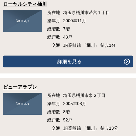
ローヤルシティ桶川
所在地
埼玉県桶川市若宮１丁目
築年月
2000年11月
総階数
7階
総戸数
43戸
交通
JR高崎線
「
桶川
」 徒歩1分
詳細を見る
ビューアラプレ
所在地
埼玉県桶川市泉２丁目
築年月
2005年08月
総階数
8階
総戸数
52戸
交通
JR高崎線
「
桶川
」 徒歩13分