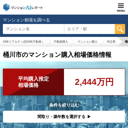
マンション相場を調べる
マンション名
エリア・駅
SREリアルティ(旧SRE不動産）
不動産購入
マンション購入
埼玉県
桶
桶川市のマンション購入相場価格情報
平均購入推定
2,444万円
相場価格
条件を絞り込む
間取り・築年数を選択する