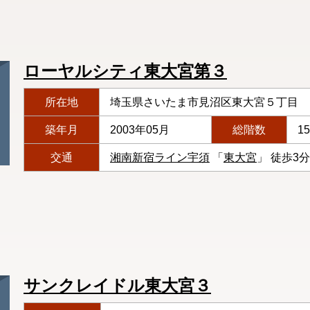
ローヤルシティ東大宮第３
所在地
埼玉県さいたま市見沼区東大宮５丁目
築年月
2003年05月
総階数
1
交通
湘南新宿ライン宇須
「
東大宮
」 徒歩3分
サンクレイドル東大宮３