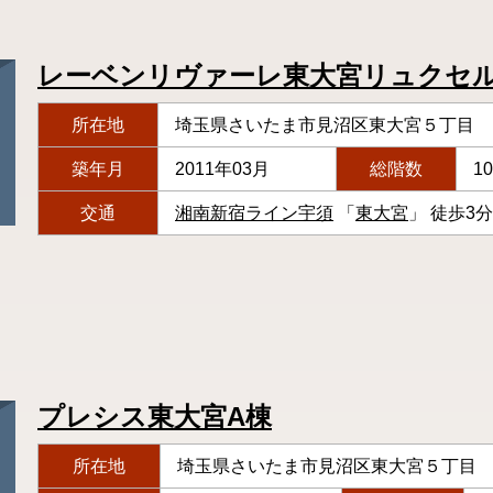
レーベンリヴァーレ東大宮リュクセ
所在地
埼玉県さいたま市見沼区東大宮５丁目
築年月
2011年03月
総階数
1
交通
湘南新宿ライン宇須
「
東大宮
」 徒歩3分
プレシス東大宮A棟
所在地
埼玉県さいたま市見沼区東大宮５丁目