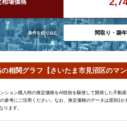
2,
定
相場価格
間取り・築年
条件を絞り込む
格の相関グラフ【さいたま市見沼区のマ
ンション購入時の推定価格をAI技術を駆使して開発した不動
の参考にご活用ください。なお、推定価格のデータは原則1か
になります。