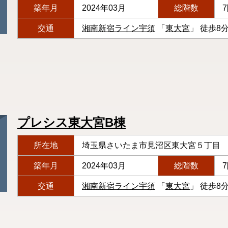
築年月
2024年03月
総階数
交通
湘南新宿ライン宇須
「
東大宮
」 徒歩8
プレシス東大宮B棟
所在地
埼玉県さいたま市見沼区東大宮５丁目
築年月
2024年03月
総階数
交通
湘南新宿ライン宇須
「
東大宮
」 徒歩8