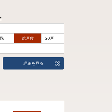
ル
0階
総戸数
20戸
詳細を見る