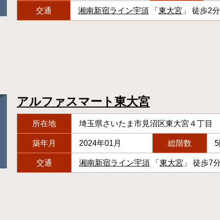
交通
湘南新宿ライン宇須
「
東大宮
」 徒歩2分
アルファスマート東大宮
所在地
埼玉県さいたま市見沼区東大宮４丁目
築年月
2024年01月
総階数
交通
湘南新宿ライン宇須
「
東大宮
」 徒歩7