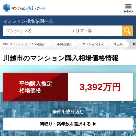
マンション相場を調べる
マンション名
エリア・駅
SREリアルティ(旧SRE不動産）
不動産購入
マンション購入
埼玉県
川
川越市のマンション購入相場価格情報
平均購入推定
3,392万円
相場価格
条件を絞り込む
間取り・築年数を選択する