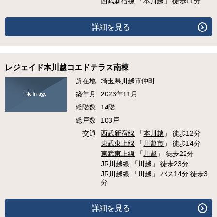
西武新宿線
「
本川越
」 徒歩11分
詳細を見る
レジェイド本川越コエドテラス南棟
所在地
埼玉県川越市仲町
築年月
2023年11月
総階数
14階
総戸数
103戸
交通
西武新宿線
「
本川越
」 徒歩12分
東武東上線
「
川越市
」 徒歩14分
東武東上線
「
川越
」 徒歩22分
JR川越線
「
川越
」 徒歩23分
JR川越線
「
川越
」 バス14分 徒歩3
分
詳細を見る