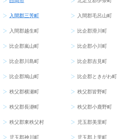
白岡市
北足立郡伊奈町
入間郡三芳町
入間郡毛呂山町
入間郡越生町
比企郡滑川町
比企郡嵐山町
比企郡小川町
比企郡川島町
比企郡吉見町
比企郡鳩山町
比企郡ときがわ町
秩父郡横瀬町
秩父郡皆野町
秩父郡長瀞町
秩父郡小鹿野町
秩父郡東秩父村
児玉郡美里町
児玉郡神川町
児玉郡上里町