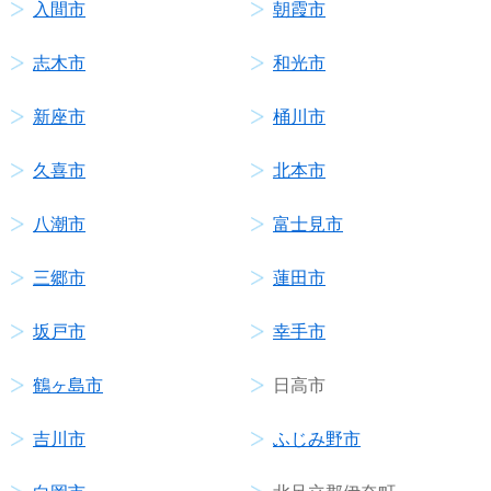
入間市
朝霞市
志木市
和光市
新座市
桶川市
久喜市
北本市
八潮市
富士見市
三郷市
蓮田市
坂戸市
幸手市
鶴ヶ島市
日高市
吉川市
ふじみ野市