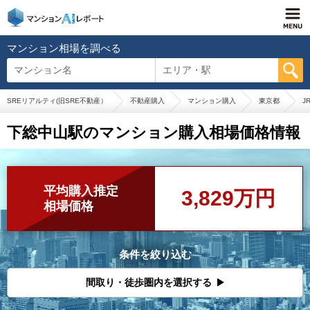
マンション相場を調べる
マンション名
エリア・駅
SREリアルティ(旧SRE不動産）
不動産購入
マンション購入
東京都
J
下総中山駅のマンション購入相場価格情報
平均購入推定
3,829万円
相場価格
条件を絞り込む
間取り・徒歩圏内を選択する