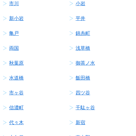
市川
小岩
新小岩
平井
亀戸
錦糸町
両国
浅草橋
秋葉原
御茶ノ水
水道橋
飯田橋
市ヶ谷
四ツ谷
信濃町
千駄ヶ谷
代々木
新宿