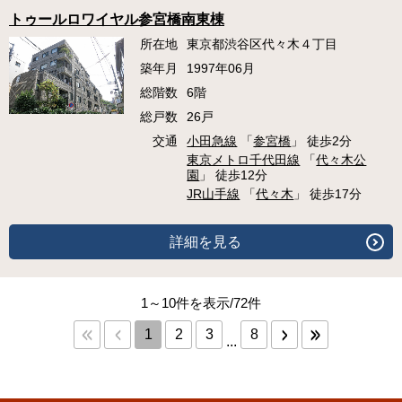
トゥールロワイヤル参宮橋南東棟
所在地
東京都渋谷区代々木４丁目
築年月
1997年06月
総階数
6階
総戸数
26戸
交通
小田急線
「
参宮橋
」 徒歩2分
東京メトロ千代田線
「
代々木公
園
」 徒歩12分
JR山手線
「
代々木
」 徒歩17分
詳細を見る
1～10件を表示/72件
1
2
3
8
...