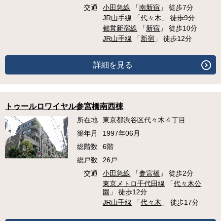
交通
小田急線
「
南新宿
」 徒歩7分
JR山手線
「
代々木
」 徒歩9分
都営新宿線
「
新宿
」 徒歩10分
JR山手線
「
新宿
」 徒歩12分
詳細を見る
トゥールロワイヤル参宮橋南西棟
所在地
東京都渋谷区代々木４丁目
築年月
1997年06月
総階数
6階
総戸数
26戸
交通
小田急線
「
参宮橋
」 徒歩2分
東京メトロ千代田線
「
代々木公
園
」 徒歩12分
JR山手線
「
代々木
」 徒歩17分