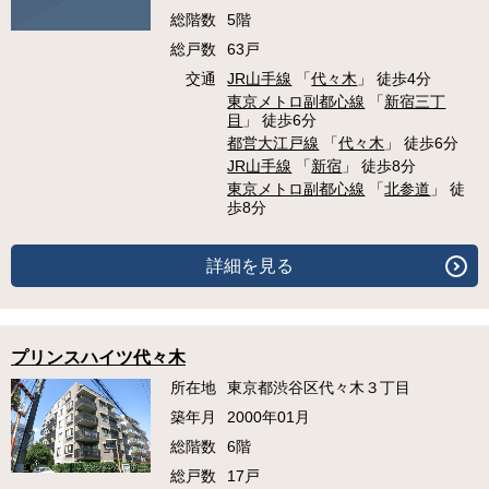
総階数
5階
総戸数
63戸
交通
JR山手線
「
代々木
」 徒歩4分
東京メトロ副都心線
「
新宿三丁
目
」 徒歩6分
都営大江戸線
「
代々木
」 徒歩6分
JR山手線
「
新宿
」 徒歩8分
東京メトロ副都心線
「
北参道
」 徒
歩8分
詳細を見る
プリンスハイツ代々木
所在地
東京都渋谷区代々木３丁目
築年月
2000年01月
総階数
6階
総戸数
17戸