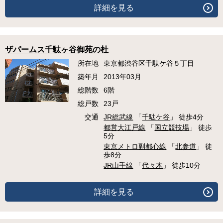
詳細を見る
ザパームス千駄ヶ谷御苑の杜
所在地
東京都渋谷区千駄ケ谷５丁目
築年月
2013年03月
総階数
6階
総戸数
23戸
交通
JR総武線
「
千駄ケ谷
」 徒歩4分
都営大江戸線
「
国立競技場
」 徒歩
5分
東京メトロ副都心線
「
北参道
」 徒
歩8分
JR山手線
「
代々木
」 徒歩10分
詳細を見る