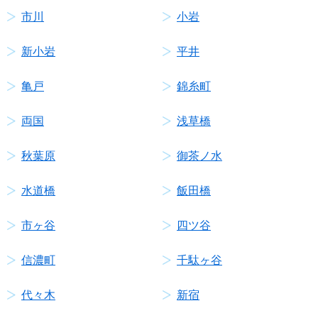
市川
小岩
新小岩
平井
亀戸
錦糸町
両国
浅草橋
秋葉原
御茶ノ水
水道橋
飯田橋
市ヶ谷
四ツ谷
信濃町
千駄ヶ谷
代々木
新宿