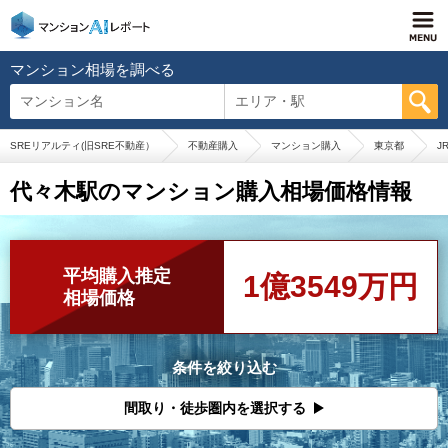
マンション相場を調べる
マンション名
エリア・駅
SREリアルティ(旧SRE不動産）
不動産購入
マンション購入
東京都
J
代々木駅のマンション購入相場価格情報
平均購入推定
1億3549万円
相場価格
条件を絞り込む
間取り・徒歩圏内を選択する