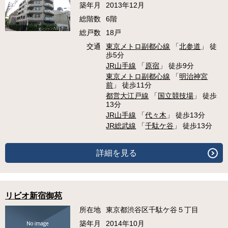
築年月
2013年12月
総階数
6階
総戸数
18戸
交通
東京メトロ副都心線
「
北参道
」 徒
歩5分
JR山手線
「
原宿
」 徒歩9分
東京メトロ副都心線
「
明治神宮
前
」 徒歩11分
都営大江戸線
「
国立競技場
」 徒歩
13分
JR山手線
「
代々木
」 徒歩13分
JR総武線
「
千駄ケ谷
」 徒歩13分
詳細を見る
リビオ新宿御苑
所在地
東京都渋谷区千駄ケ谷５丁目
築年月
2014年10月