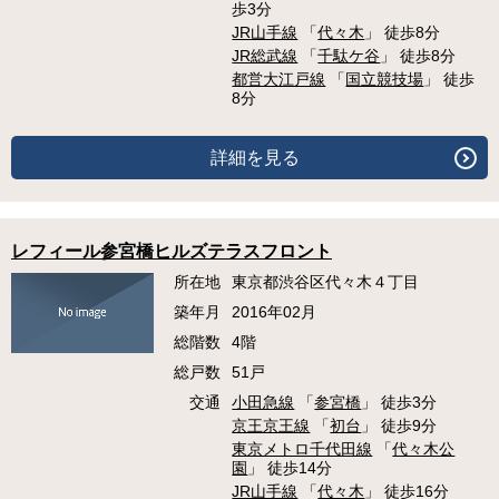
歩3分
JR山手線
「
代々木
」 徒歩8分
JR総武線
「
千駄ケ谷
」 徒歩8分
都営大江戸線
「
国立競技場
」 徒歩
8分
詳細を見る
レフィール参宮橋ヒルズテラスフロント
所在地
東京都渋谷区代々木４丁目
築年月
2016年02月
総階数
4階
総戸数
51戸
交通
小田急線
「
参宮橋
」 徒歩3分
京王京王線
「
初台
」 徒歩9分
東京メトロ千代田線
「
代々木公
園
」 徒歩14分
JR山手線
「
代々木
」 徒歩16分