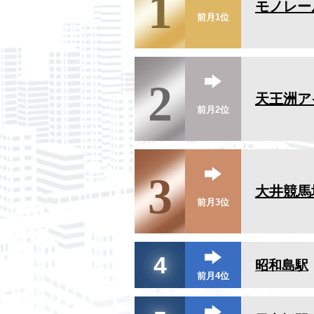
1
モノレー
前月1位
2
天王洲ア
前月2位
3
大井競馬
前月3位
4
昭和島駅
前月4位