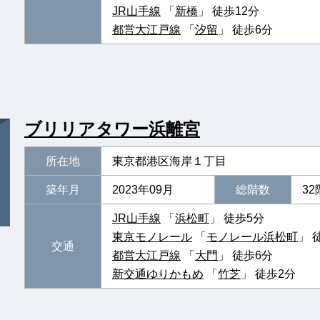
JR山手線
「
新橋
」 徒歩12分
都営大江戸線
「
汐留
」 徒歩6分
ブリリアタワー浜離宮
所在地
東京都港区海岸１丁目
築年月
2023年09月
総階数
32
JR山手線
「
浜松町
」 徒歩5分
東京モノレール
「
モノレール浜松町
」 
交通
都営大江戸線
「
大門
」 徒歩6分
新交通ゆりかもめ
「
竹芝
」 徒歩2分