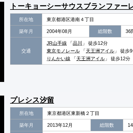
トーキョーシーサウスブランファー
所在地
東京都港区港南４丁目
築年月
2004年08月
総階数
36
JR山手線
「
品川
」 徒歩12分
交通
東京モノレール
「
天王洲アイル
」 徒歩
りんかい線
「
天王洲アイル
」 徒歩12分
プレシス汐留
所在地
東京都港区東新橋２丁目
築年月
2013年12月
総階数
1