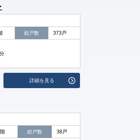
レ
階
総戸数
373戸
9分
詳細を見る
4階
総戸数
38戸