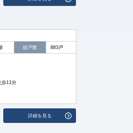
階
総戸数
883戸
徒歩11分
詳細を見る