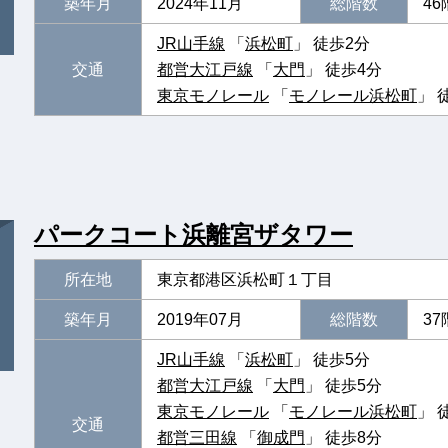
築年月
2024年11月
総階数
46
JR山手線
「
浜松町
」 徒歩2分
交通
都営大江戸線
「
大門
」 徒歩4分
東京モノレール
「
モノレール浜松町
」 
パークコート浜離宮ザタワー
所在地
東京都港区浜松町１丁目
築年月
2019年07月
総階数
37
JR山手線
「
浜松町
」 徒歩5分
都営大江戸線
「
大門
」 徒歩5分
東京モノレール
「
モノレール浜松町
」 
交通
都営三田線
「
御成門
」 徒歩8分