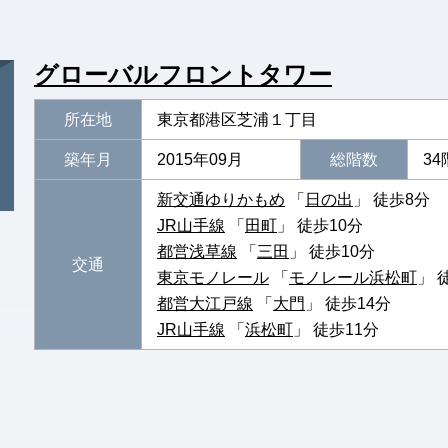
グローバルフロントタワー
所在地
東京都港区芝浦１丁目
築年月
2015年09月
総階数
34
新交通ゆりかもめ
「
日の出
」 徒歩8分
JR山手線
「
田町
」 徒歩10分
都営浅草線
「
三田
」 徒歩10分
交通
東京モノレール
「
モノレール浜松町
」 
都営大江戸線
「
大門
」 徒歩14分
JR山手線
「
浜松町
」 徒歩11分