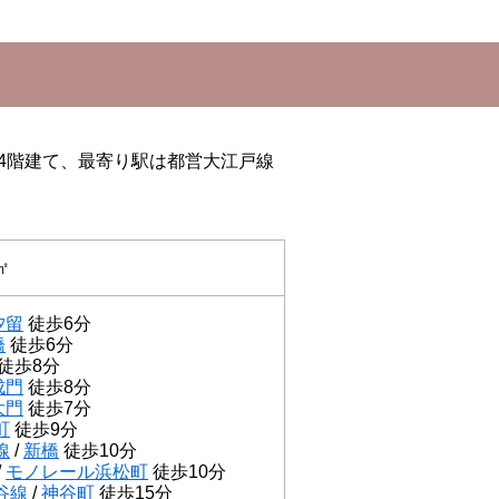
14階建て、最寄り駅は都営大江戸線
㎡
汐留
徒歩6分
橋
徒歩6分
徒歩8分
成門
徒歩8分
大門
徒歩7分
町
徒歩9分
線
/
新橋
徒歩10分
/
モノレール浜松町
徒歩10分
谷線
/
神谷町
徒歩15分