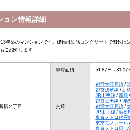
ション情報詳細
013年築のマンションです。建物は鉄筋コンクリートで階数は
もご紹介します。
専有面積
51.87㎡～81.07
都営大江戸線
/
都営浅草線
/
新
JR山手線
/
新橋
都営三田線
/
御
新橋２丁目
交通
都営大江戸線
/
JR山手線
/
浜松
東京メトロ銀座
東京モノレール
東京メトロ日比