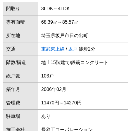
間取り
3LDK～4LDK
専有面積
68.39㎡～85.57㎡
所在地
埼玉県坂戸市日の出町
交通
東武東上線
/
坂戸
徒歩2分
階数/構造
地上15階建て/鉄筋コンクリート
総戸数
103戸
築年月
2006年02月
管理費
11470円～14270円
駐車場
あり
施工会社
長谷工コーポレーション