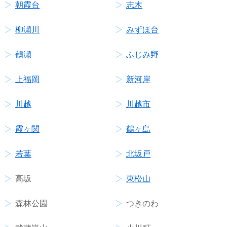
朝霞台
志木
柳瀬川
みずほ台
鶴瀬
ふじみ野
上福岡
新河岸
川越
川越市
霞ヶ関
鶴ヶ島
若葉
北坂戸
高坂
東松山
森林公園
つきのわ