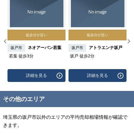
徒歩分が近い
徒歩分が近い
テー
ネオアーバン若葉
アトラエンテ坂戸
坂戸市
坂戸市
若葉 徒歩3分
坂戸 徒歩2分
テ
歩
詳細を見る
詳細を見る
その他のエリア
埼玉県の坂戸市以外のエリアの平均売却相場情報が確認で
きます。