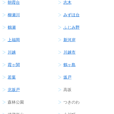
朝霞台
志木
柳瀬川
みずほ台
鶴瀬
ふじみ野
上福岡
新河岸
川越
川越市
霞ヶ関
鶴ヶ島
若葉
坂戸
北坂戸
高坂
森林公園
つきのわ