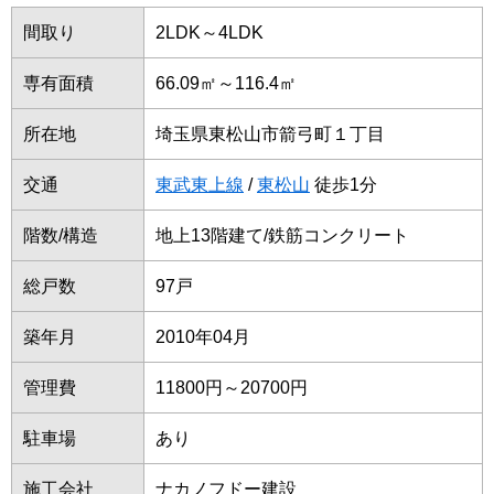
間取り
2LDK～4LDK
専有面積
66.09㎡～116.4㎡
所在地
埼玉県東松山市箭弓町１丁目
交通
東武東上線
/
東松山
徒歩1分
階数/構造
地上13階建て/鉄筋コンクリート
総戸数
97戸
築年月
2010年04月
管理費
11800円～20700円
駐車場
あり
施工会社
ナカノフドー建設