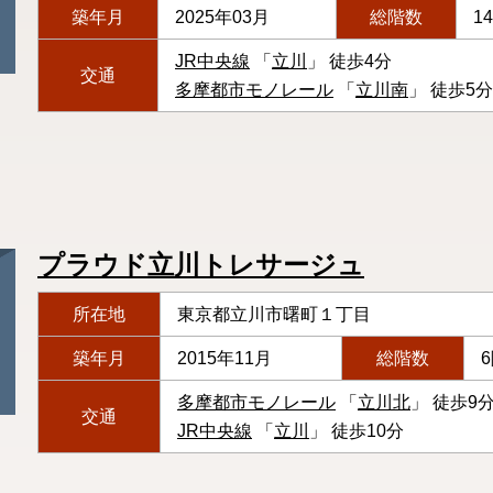
築年月
2025年03月
総階数
1
JR中央線
「
立川
」 徒歩4分
交通
多摩都市モノレール
「
立川南
」 徒歩5分
プラウド立川トレサージュ
所在地
東京都立川市曙町１丁目
築年月
2015年11月
総階数
多摩都市モノレール
「
立川北
」 徒歩9
交通
JR中央線
「
立川
」 徒歩10分