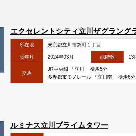
エクセレントシティ立川ザグラング
所在地
東京都立川市錦町１丁目
築年月
2024年03月
総階数
13
JR中央線
「
立川
」 徒歩5分
交通
多摩都市モノレール
「
立川南
」 徒歩6分
ルミナス立川プライムタワー