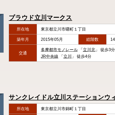
プラウド立川マークス
所在地
東京都立川市曙町１丁目
築年月
2015年05月
総階数
1
多摩都市モノレール
「
立川北
」 徒歩3分
交通
JR中央線
「
立川
」 徒歩4分
サンクレイドル立川ステーションウ
所在地
東京都立川市錦町１丁目