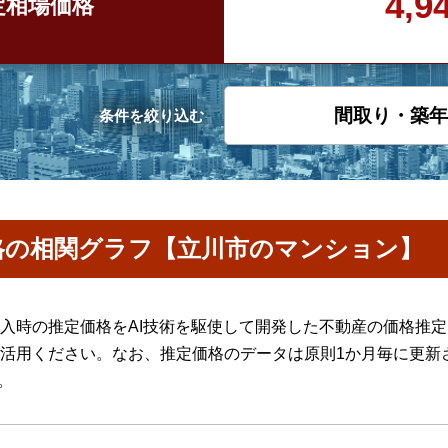
4,
定
相場価格
間取り・築年
条件を絞り込む
格の相関グラフ【立川市のマンション】
入時の推定価格をAI技術を駆使して開発した不動産の価格推
活用ください。なお、推定価格のデータは原則1か月毎に更新
。