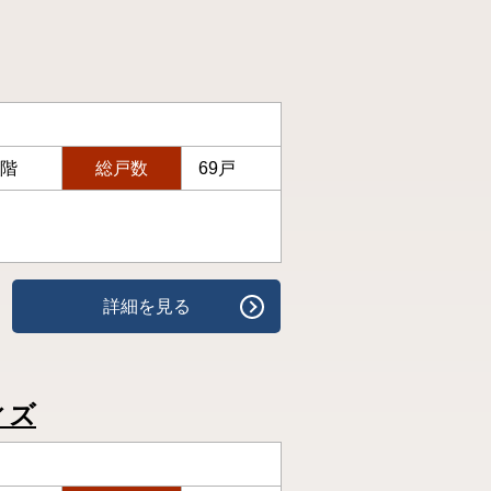
4階
総戸数
69戸
詳細を見る
ィズ