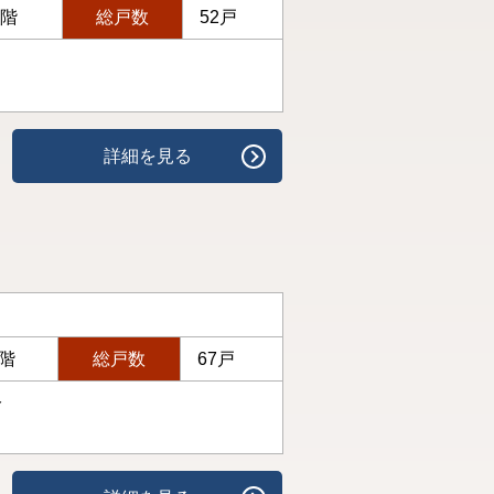
4階
総戸数
52戸
詳細を見る
6階
総戸数
67戸
分