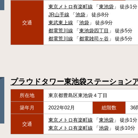
東京メトロ有楽町線
「
東池袋
」 徒歩1分
JR山手線
「
池袋
」 徒歩8分
交通
東武東上線
「
池袋
」 徒歩9分
都電荒川線
「
東池袋四丁目
」 徒歩5分
都電荒川線
「
都電雑司ヶ谷
」 徒歩5分
プラウドタワー東池袋ステーション
所在地
東京都豊島区東池袋４丁目
築年月
2022年02月
総階数
36
東京メトロ有楽町線
「
東池袋
」 徒歩1分
交通
東京メトロ有楽町線
「
池袋
」 徒歩10分