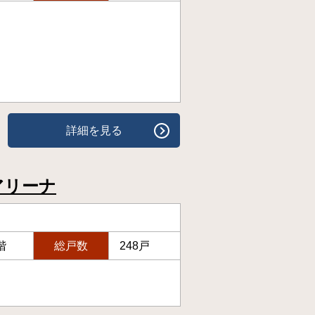
詳細を見る
アリーナ
階
総戸数
248戸