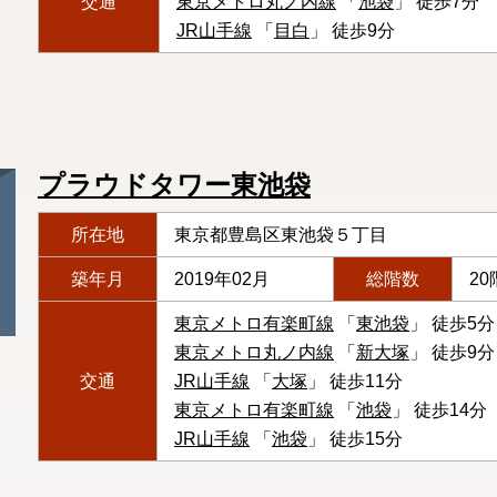
交通
東京メトロ丸ノ内線
「
池袋
」 徒歩7分
JR山手線
「
目白
」 徒歩9分
プラウドタワー東池袋
所在地
東京都豊島区東池袋５丁目
築年月
2019年02月
総階数
20
東京メトロ有楽町線
「
東池袋
」 徒歩5分
東京メトロ丸ノ内線
「
新大塚
」 徒歩9分
交通
JR山手線
「
大塚
」 徒歩11分
東京メトロ有楽町線
「
池袋
」 徒歩14分
JR山手線
「
池袋
」 徒歩15分