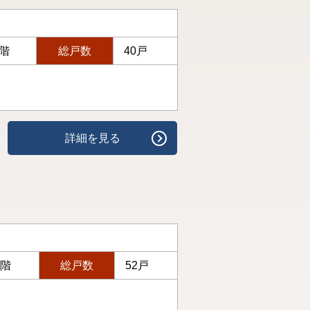
5階
総戸数
40戸
詳細を見る
7階
総戸数
52戸