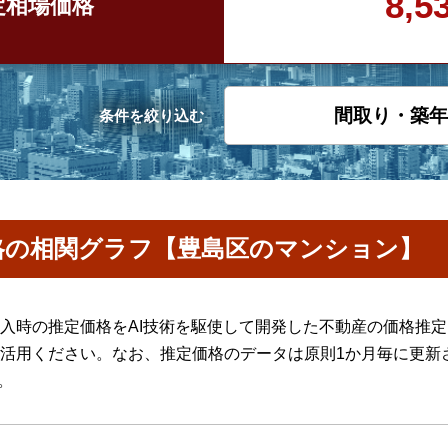
8,
定
相場価格
間取り・築年
条件を絞り込む
格の相関グラフ【豊島区のマンション】
入時の推定価格をAI技術を駆使して開発した不動産の価格推
活用ください。なお、推定価格のデータは原則1か月毎に更新
。