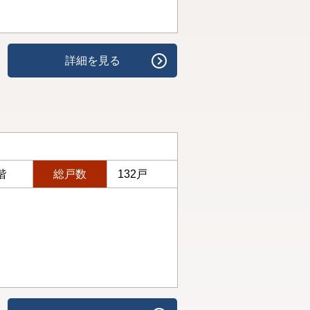
詳細を見る
階
総戸数
132戸