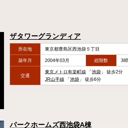
ザタワーグランディア
所在地
東京都豊島区西池袋５丁目
築年月
2004年03月
総階数
38
東京メトロ有楽町線
「
池袋
」 徒歩2分
交通
JR山手線
「
池袋
」 徒歩6分
パークホームズ西池袋A棟