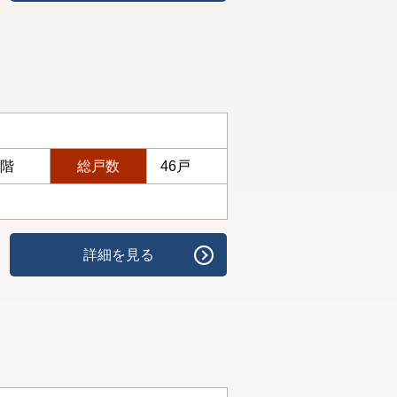
0階
総戸数
46戸
詳細を見る