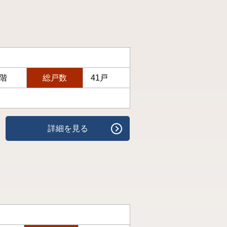
6階
総戸数
41戸
詳細を見る