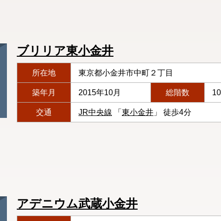
ブリリア東小金井
所在地
東京都小金井市中町２丁目
築年月
2015年10月
総階数
1
交通
JR中央線
「
東小金井
」 徒歩4分
アデニウム武蔵小金井