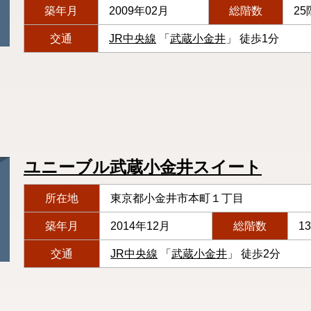
築年月
2009年02月
総階数
25
交通
JR中央線
「
武蔵小金井
」 徒歩1分
ユニーブル武蔵小金井スイート
所在地
東京都小金井市本町１丁目
築年月
2014年12月
総階数
1
交通
JR中央線
「
武蔵小金井
」 徒歩2分