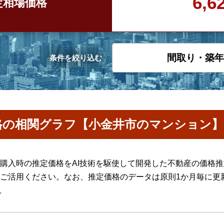
6,
定
相場価格
間取り・築年
条件を絞り込む
格の相関グラフ【小金井市のマンション】
購入時の推定価格をAI技術を駆使して開発した不動産の価格
ご活用ください。なお、推定価格のデータは原則1か月毎に更
。