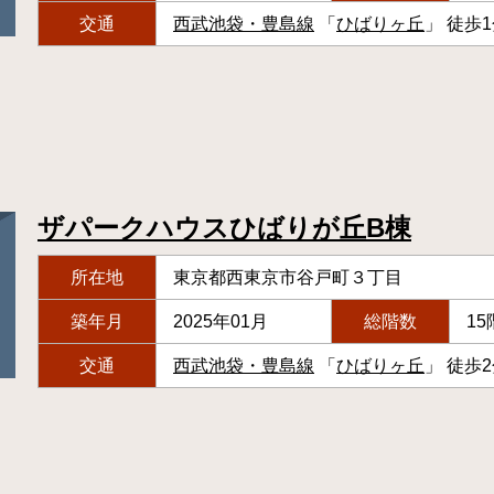
交通
西武池袋・豊島線
「
ひばりヶ丘
」 徒歩
ザパークハウスひばりが丘B棟
所在地
東京都西東京市谷戸町３丁目
築年月
2025年01月
総階数
15
交通
西武池袋・豊島線
「
ひばりヶ丘
」 徒歩