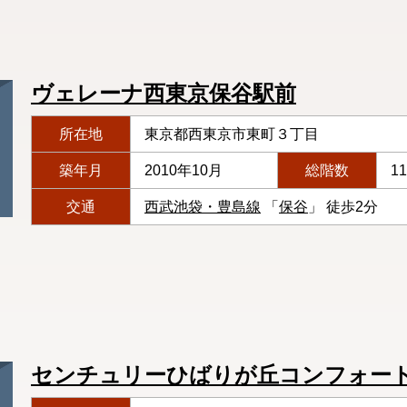
ヴェレーナ西東京保谷駅前
所在地
東京都西東京市東町３丁目
築年月
2010年10月
総階数
1
交通
西武池袋・豊島線
「
保谷
」 徒歩2分
センチュリーひばりが丘コンフォー