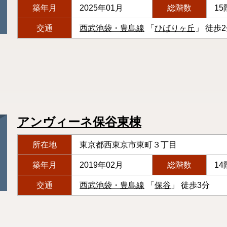
築年月
2025年01月
総階数
15
交通
西武池袋・豊島線
「
ひばりヶ丘
」 徒歩
アンヴィーネ保谷東棟
所在地
東京都西東京市東町３丁目
築年月
2019年02月
総階数
14
交通
西武池袋・豊島線
「
保谷
」 徒歩3分