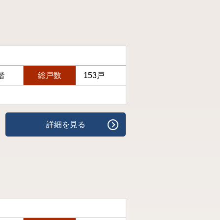
階
総戸数
153戸
詳細を見る