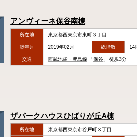
アンヴィーネ保谷南棟
所在地
東京都西東京市東町３丁目
築年月
2019年02月
総階数
14
交通
西武池袋・豊島線
「
保谷
」 徒歩3分
ザパークハウスひばりが丘A棟
所在地
東京都西東京市谷戸町３丁目