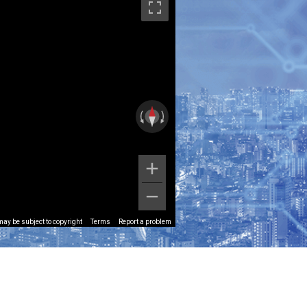
ay be subject to copyright
Terms
Report a problem