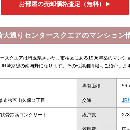
お部屋の売却価格査定（無料）
埼大通りセンタースクエアのマンション
ースクエアは埼玉県さいたま市桜区にある1996年築のマンシ
はJR埼京線の南与野になります。その他詳細情報もご紹介しま
専有面積
56
ま市桜区山久保２丁目
交通
JR
て/鉄骨鉄筋コンクリート
総戸数
27
管理費
円～