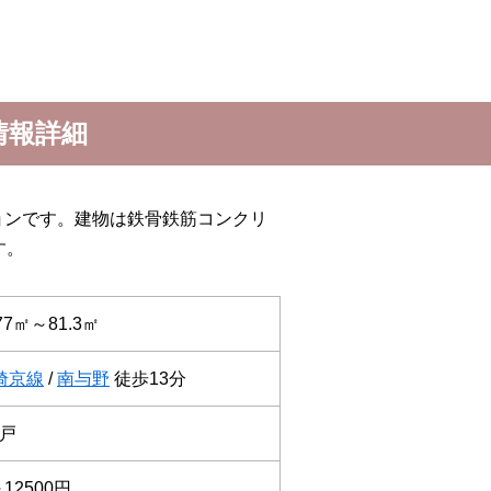
情報詳細
ョンです。建物は鉄骨鉄筋コンクリ
す。
.77㎡～81.3㎡
埼京線
/
南与野
徒歩13分
8戸
12500円