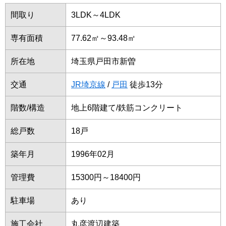
間取り
3LDK～4LDK
専有面積
77.62㎡～93.48㎡
所在地
埼玉県戸田市新曽
交通
JR埼京線
/
戸田
徒歩13分
階数/構造
地上6階建て/鉄筋コンクリート
総戸数
18戸
築年月
1996年02月
管理費
15300円～18400円
駐車場
あり
施工会社
丸彦渡辺建築