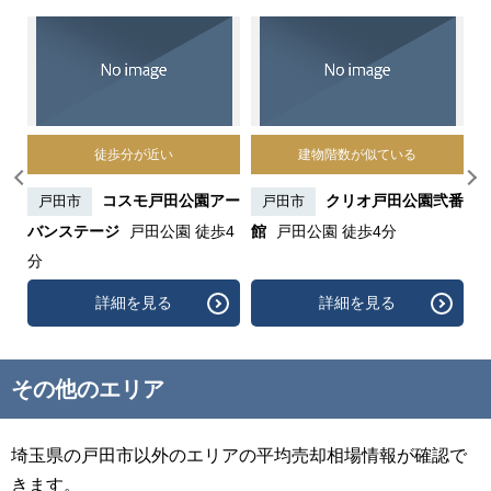
徒歩分が近い
建物階数が似ている
西川
コスモ戸田公園アー
クリオ戸田公園弐番
戸田市
戸田市
バンステージ
戸田公園 徒歩4
館
戸田公園 徒歩4分
公
分
詳細を見る
詳細を見る
その他のエリア
埼玉県の戸田市以外のエリアの平均売却相場情報が確認で
きます。