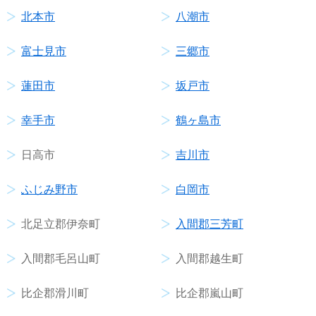
北本市
八潮市
富士見市
三郷市
蓮田市
坂戸市
幸手市
鶴ヶ島市
日高市
吉川市
ふじみ野市
白岡市
北足立郡伊奈町
入間郡三芳町
入間郡毛呂山町
入間郡越生町
比企郡滑川町
比企郡嵐山町