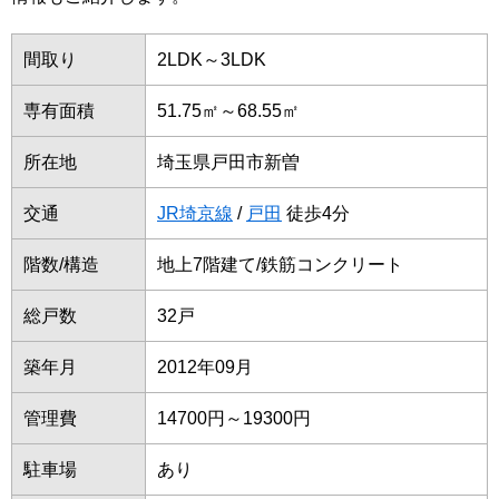
間取り
2LDK～3LDK
専有面積
51.75㎡～68.55㎡
所在地
埼玉県戸田市新曽
交通
JR埼京線
/
戸田
徒歩4分
階数/構造
地上7階建て/鉄筋コンクリート
総戸数
32戸
築年月
2012年09月
管理費
14700円～19300円
駐車場
あり