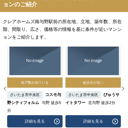
ョンのご紹介
クレアホームズ南与野駅前の所在地、立地、築年数、所在
階、間取り、広さ、価格等の情報を基に条件が近いマンシ
ョンをご紹介します。
総戸数が似ている
徒歩分が近い
ド
コスモ与
びゅうサ
さいたま市中央区
さいたま市中央区
野シティフォルム
与野 徒歩5
イトタワー
北与野 徒歩2分
ス
分
ジ
詳細を見る
詳細を見る