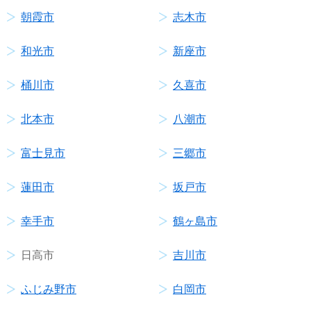
朝霞市
志木市
和光市
新座市
桶川市
久喜市
北本市
八潮市
富士見市
三郷市
蓮田市
坂戸市
幸手市
鶴ヶ島市
日高市
吉川市
ふじみ野市
白岡市