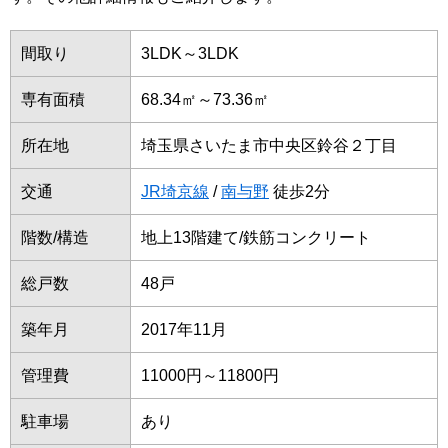
間取り
3LDK～3LDK
専有面積
68.34㎡～73.36㎡
所在地
埼玉県さいたま市中央区鈴谷２丁目
交通
JR埼京線
/
南与野
徒歩2分
階数/構造
地上13階建て/鉄筋コンクリート
総戸数
48戸
築年月
2017年11月
管理費
11000円～11800円
駐車場
あり