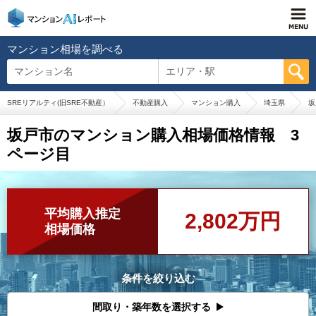
マンション相場を調べる
マンション名
エリア・駅
SREリアルティ(旧SRE不動産）
不動産購入
マンション購入
埼玉県
坂
坂戸市のマンション購入相場価格情報 3
ページ目
平均購入推定
2,802万円
相場価格
条件を絞り込む
間取り・築年数を選択する