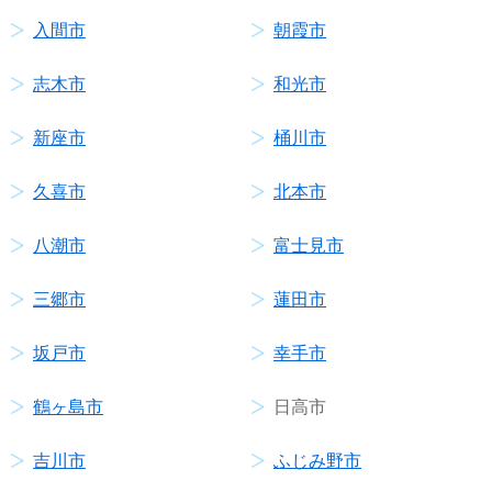
入間市
朝霞市
志木市
和光市
新座市
桶川市
久喜市
北本市
八潮市
富士見市
三郷市
蓮田市
坂戸市
幸手市
鶴ヶ島市
日高市
吉川市
ふじみ野市